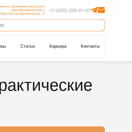
воните, принимаем звонки 24/7
+7 (495) 230-21-81
zakaz@polyalpan-msk.ru
рбург, Кронштадтская улица, 11
ывы
Статьи
Карьера
Контакты
рактические