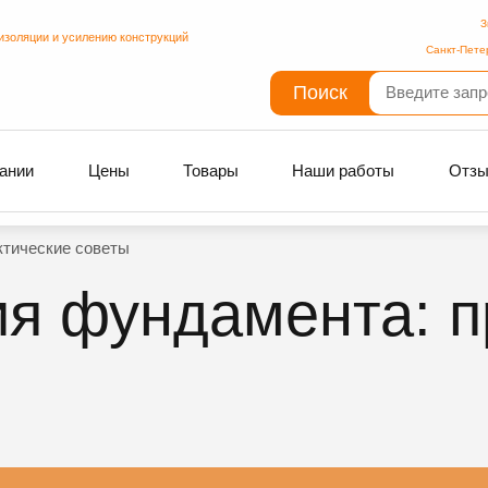
З
изоляции и усилению конструкций
Санкт-Пете
Поиск
ании
Цены
Товары
Наши работы
Отз
ктические советы
я фундамента: п