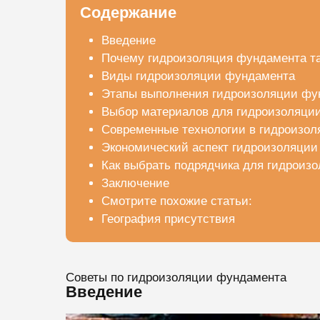
Содержание
Введение
Почему гидроизоляция фундамента та
Виды гидроизоляции фундамента
Этапы выполнения гидроизоляции фу
Выбор материалов для гидроизоляци
Современные технологии в гидроизо
Экономический аспект гидроизоляци
Как выбрать подрядчика для гидроиз
Заключение
Смотрите похожие статьи:
География присутствия
Советы по гидроизоляции фундамента
Введение