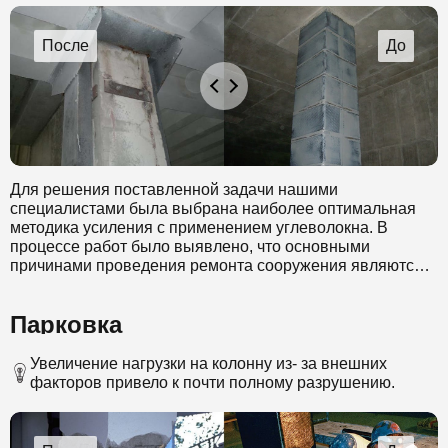
Для решения поставленной задачи нашими
специалистами была выбрана наиболее оптимальная
методика усиления с применением углеволокна. В
процессе работ было выявлено, что основными
причинами проведения ремонта сооружения являются
истечение эксплутационного срока годности и замена
изношенных перекрытий.
Парковка
Нашими специалистами были произведены следующие
работы. Проведено обследование колонн и выявлены
критические дефекты, которые потребовалось усилить.
Увеличение нагрузки на колонну из- за внешних
Для того чтобы исключить вероятность разрушения
факторов привело к почти полному разрушению.
объекта, был выбран инновационный способ усиления
перекрытий композитными материалами. На
поврежденные перекрытия наклеивалось углеволокно,