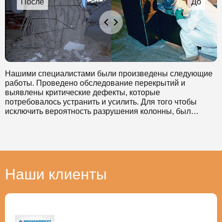
которое увеличило несущую способность конструкции,
практически без потери объема помещений.
Нашими специалистами были произведены следующие
работы. Проведено обследование перекрытий и
выявлены критические дефекты, которые
потребовалось устранить и усилить. Для того чтобы
исключить вероятность разрушения колонны, был
выбран инновационный способ усиления перекрытий
композитными материалами. Проведен полный ремонт
колонны. Наклеивалось углеволокно, которое увеличило
несущую способность конструкции, практически без
потери объема помещений.
Наши клиенты