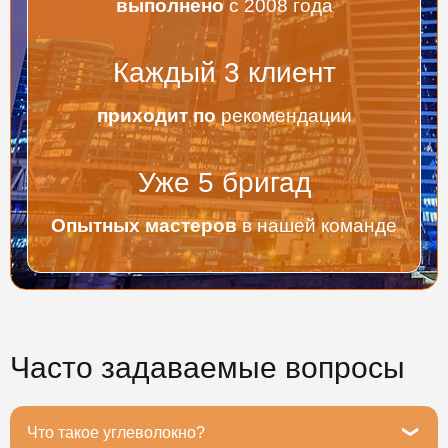
выполнено
с 2008 года
Каждый
3
клиент
приходит по
рекомендации
Уже
5
бригад
Опытных мастеров
в нашей команде
Часто задаваемые вопросы
Что такое углеволокно?