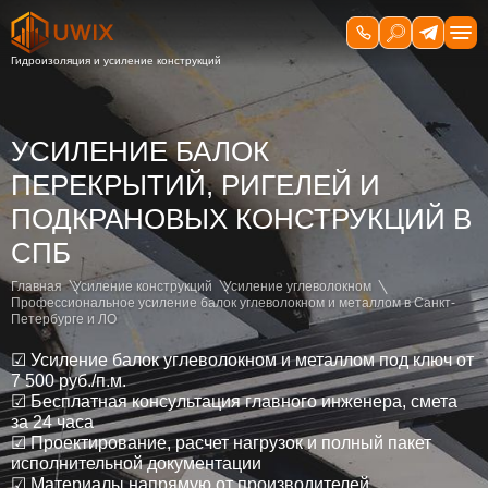
УСИЛЕНИЕ БАЛОК
ПЕРЕКРЫТИЙ, РИГЕЛЕЙ И
ПОДКРАНОВЫХ КОНСТРУКЦИЙ В
СПБ
Главная
Усиление конструкций
Усиление углеволокном
Профессиональное усиление балок углеволокном и металлом в Санкт-
Петербурге и ЛО
☑ Усиление балок углеволокном и металлом под ключ от
7 500 руб./п.м.
☑ Бесплатная консультация главного инженера, смета
за 24 часа
☑ Проектирование, расчет нагрузок и полный пакет
исполнительной документации
☑ Материалы напрямую от производителей