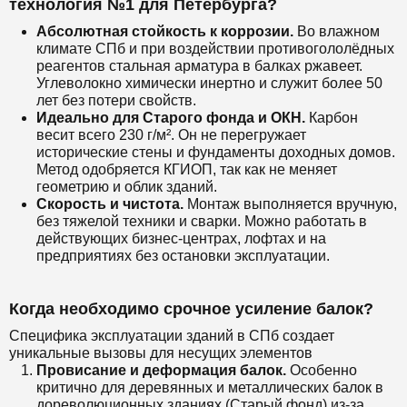
технология №1 для Петербурга?
Абсолютная стойкость к коррозии.
Во влажном
климате СПб и при воздействии противогололёдных
реагентов стальная арматура в балках ржавеет.
Углеволокно химически инертно и служит более 50
лет без потери свойств.
Идеально для Старого фонда и ОКН.
Карбон
весит всего 230 г/м². Он не перегружает
исторические стены и фундаменты доходных домов.
Метод одобряется КГИОП, так как не меняет
геометрию и облик зданий.
Скорость и чистота.
Монтаж выполняется вручную,
без тяжелой техники и сварки. Можно работать в
действующих бизнес-центрах, лофтах и на
предприятиях без остановки эксплуатации.
Когда необходимо срочное усиление балок?
Специфика эксплуатации зданий в СПб создает
уникальные вызовы для несущих элементов
Провисание и деформация балок.
Особенно
критично для деревянных и металлических балок в
дореволюционных зданиях (Старый фонд) из-за