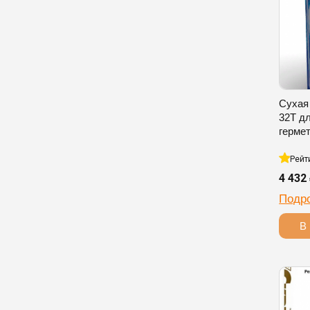
Сухая
32T д
герме
Рейт
4 432
Подр
В 