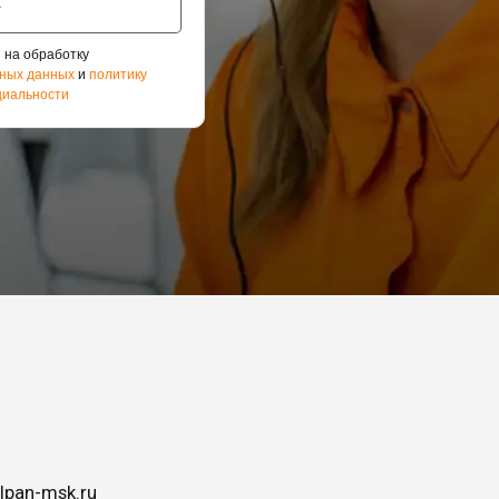
 на обработку
ных данных
и
политику
иальности
lpan-msk.ru