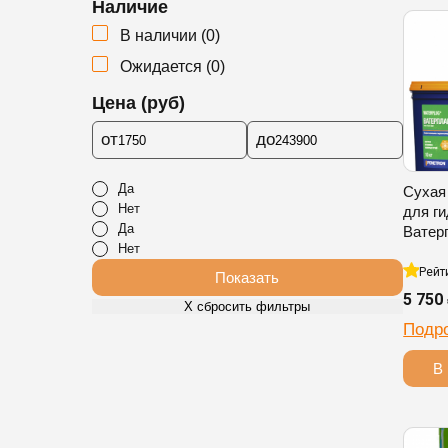
Наличие
В наличии
(
0
)
Ожидается
(
0
)
Цена (руб)
от
до
Да
Сухая
Нет
для г
Да
Ватер
Нет
Рейт
Показать
5 750
Х сбросить фильтры
Подр
В 