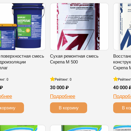
 поверхностная смесь
Сухая ремонтная смесь
Восстан
идроизоляции
Скрепа М 500
констру
плаг
Скрепа 
инг: 0
Рейтинг: 0
Рейтинг
 ₽
30 000 ₽
40 000 
обнее
Подробнее
Подроб
корзину
В корзину
В ко