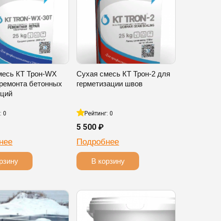
месь КТ Трон-WX
Сухая смесь КТ Трон-2 для
 ремонта бетонных
герметизации швов
кций
: 0
Рейтинг: 0
5 500 ₽
нее
Подробнее
рзину
В корзину