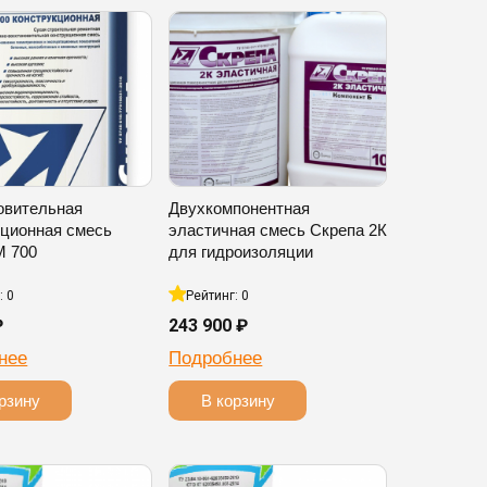
овительная
Двухкомпонентная
кционная смесь
эластичная смесь Скрепа 2К
М 700
для гидроизоляции
: 0
Рейтинг: 0
₽
243 900 ₽
нее
Подробнее
рзину
В корзину