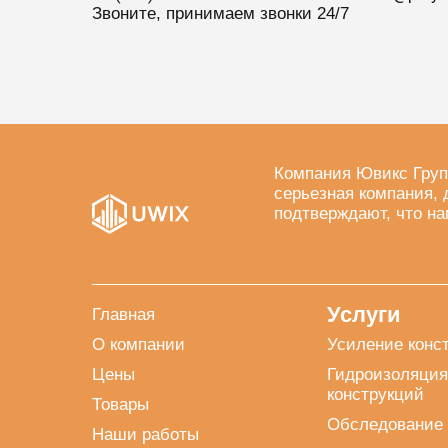
Звоните, принимаем звонки 24/7
Компания Ювикс Груп
серьезная компания, 
подтверждают, что на
Услуги
Главная
О компании
Усиление конс
Цены
Гидроизоляция
конструкций
Товары
Обследование 
Наши работы