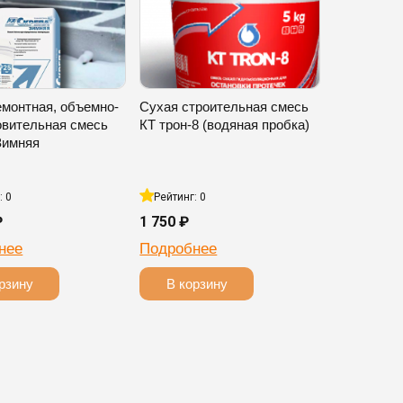
емонтная, объемно-
Сухая строительная смесь
овительная смесь
КТ трон-8 (водяная пробка)
Зимняя
: 0
Рейтинг: 0
₽
1 750 ₽
нее
Подробнее
рзину
В корзину