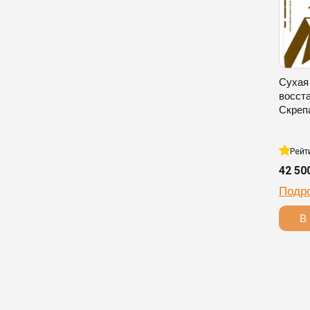
Сухая
восст
Скреп
Рейт
42 50
Подр
В 