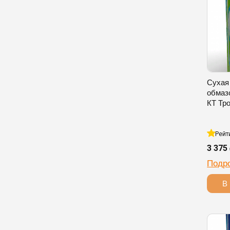
Сухая
обмаз
КТ Тро
Рейт
3 375
Подр
В 