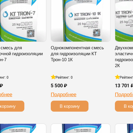
 смесь для
Однокомпонентная смесь
Двухком
очной гидроизоляции
для гидроизоляции КТ
эластич
н-7
Трон-10 1К
гидроизо
2К
инг: 0
Рейтинг: 0
Рейтинг
 ₽
5 500 ₽
13 701 
обнее
Подробнее
Подроб
корзину
В корзину
В ко