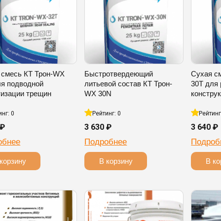
 смесь КТ Трон-WX
Быстротвердеющий
Сухая с
ля подводной
литьевой состав КТ Трон-
30T для
тизации трещин
WX 30N
констру
инг: 0
Рейтинг: 0
Рейтинг
 ₽
3 630 ₽
3 640 ₽
обнее
Подробнее
Подроб
корзину
В корзину
В ко