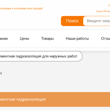
З
изоляции и усилению конструкций
Санкт-Пете
Поиск
ании
Цены
Товары
Наши работы
Отз
ементная гидроизоляция для наружных работ
я
ментная гидроизоляция