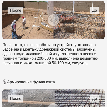
После того, как все работы по устройству котлована
бассейна и монтажу дренажной системы закончены,
сделан подстилающий слой из уплотненного песка с
гравием толщиной 200-300 мм, выполнена цементно-
песчаная стяжка толщиной 50-100 мм, следует
приступить к арматурным работам. Для армирования
чаши бассейна применяется арматура периодического
профиля. Шаг и сечение стержней арматуры
рассчитывается на стадии проектирования бассейна.
Армирование фундамента
Применили арматуру диаметром 14-16 мм, класс А3, для
армирования стен чаши диаметром 10-12 мм, А3.
Арматура перевязывается вязальной проволокой ВР-1,
диаметром 2-3 мм. Применение электросварки для
соединений недопустимо по причине нарушения