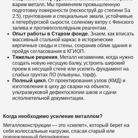
варим металл. Мы применяем промышленную
подготовку поверхности (пескоструй до степени Sa
2.5), грунтование и специальные эмали, устойчивые
к петербургской сырости, соленому ветру с Финского
залива и противогололёдным реагентам.
Опыт работы в Старом фонде.
Знаем, как вписать
массивный стальной каркас в исторические
кирпичные своды и стены, сохранив облик здания и
пройдя согласования в КГИОП.
Тяжелые решения.
Металл незаменим, когда нужно
создать новую несущую балку, устроить широкий
проем в несущей стене или усилить фундамент на
слабых грунтах ЛО (плывуны, торф).
Полный цикл.
От проектирования узлов (КМД) и
изготовления в цеху до сварки на объекте,
ультразвуковой дефектоскопии швов и сдачи
исполнительной документации.
Когда необходимо усиление металлом?
Металлоконструкции — это «скелет», который берет на
себя колоссальные нагрузки, спасая старый или
поврежденный бетон/кирпич