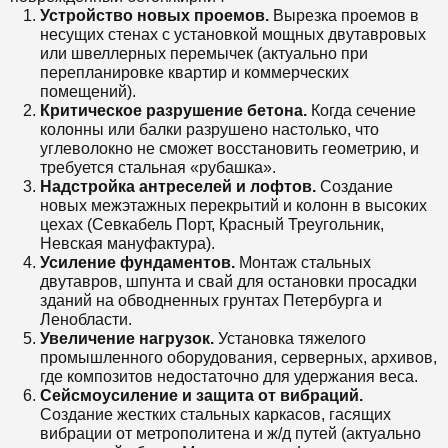
Устройство новых проемов.
Вырезка проемов в
несущих стенах с установкой мощных двутавровых
или швеллерных перемычек (актуально при
перепланировке квартир и коммерческих
помещений).
Критическое разрушение бетона.
Когда сечение
колонны или балки разрушено настолько, что
углеволокно не сможет восстановить геометрию, и
требуется стальная «рубашка».
Надстройка антреселей и лофтов.
Создание
новых межэтажных перекрытий и колонн в высоких
цехах (Севкабель Порт, Красный Треугольник,
Невская мануфактура).
Усиление фундаментов.
Монтаж стальных
двутавров, шпунта и свай для остановки просадки
зданий на обводненных грунтах Петербурга и
Ленобласти.
Увеличение нагрузок.
Установка тяжелого
промышленного оборудования, серверных, архивов,
где композитов недостаточно для удержания веса.
Сейсмоусиление и защита от вибраций.
Создание жестких стальных каркасов, гасящих
вибрации от метрополитена и ж/д путей (актуально