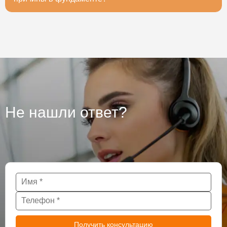
исследований вы будете уверены на 100%, стоит ли
строить дом.
Для точного ответа необходимо провести
исследование фундаменты. Чаще всего причиной
бывают проблемы с грунтом, некачественным
фундаментов, или неграмотно возведенным
основанием, если с фундаментов все в порядке, то
причина может быть в самой конструкции, а так же
ее элементов. В этом случае стоит провести полное
обследования здания, пока не поздно. После
обследования проблемы можно устранить,
Не нашли ответ?
усилением конструкции в слабых местах, а трещины
исправит методами иньюктирования или
торкретирования. Во время проведенное
обследования - залог надежности, долгого срока
службы конструкции и вашего спокойствия.