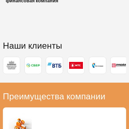
финансовая компания
п
п
Наши клиенты
Преимущества компании