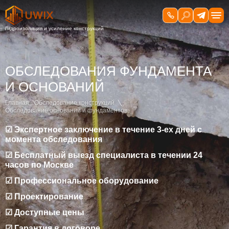
ОБСЛЕДОВАНИЯ ФУНДАМЕНТА
И ОСНОВАНИЙ
Главная
Обследование конструкций
Обследование оснований и фундаментов
☑ Экспертное заключение в течение 3-ех дней с
момента обследования
☑ Бесплатный выезд специалиста в течении 24
часов по Москве
☑ Профессиональное оборудование
☑ Проектирование
☑ Доступные цены
☑ Гарантия в договоре