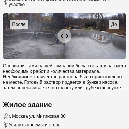
участке
Специалистами нашей компании была составлена смета
необходимых работ и количества материала.
Необходимое количество раствора было приготовлено
на месте. Готовый раствор подается в бункер насоса,
затем перекачивается по шлангу или трубе к форсунке.
Также к форсунке подводится вода необходимая для
дополнительного увлажнения и сжатый воздух, с
Жилое здание
помощью которого происходит выбрызгивание смеси.
Работа проходила в несколько этапов. В конечном итоге
был создан слой бетона в 30 см.
г. Москва ул. Митинская 30
Усилить проемы и стены