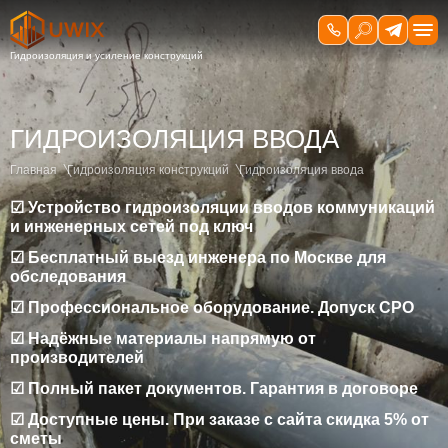
ГИДРОИЗОЛЯЦИЯ ВВОДА
Главная
Гидроизоляция конструкций
Гидроизоляция ввода
☑ Устройство гидроизоляции вводов коммуникаций
и инженерных сетей под ключ
☑ Бесплатный выезд инженера по Москве для
обследования
☑ Профессиональное оборудование. Допуск СРО
☑ Надёжные материалы напрямую от
производителей
☑ Полный пакет документов. Гарантия в договоре
☑ Доступные цены. При заказе с сайта скидка 5% от
сметы