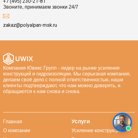
+7 (495) 230-21-81
Звоните, принимаем звонки 24/7
zakaz@polyalpan-msk.ru
Компания Ювикс Групп - лидер на рынке усиления
конструкций и гидроизоляции. Мы серьезная компания,
делаем своё дело с полной ответственностью, наши
клиенты подтверждают, что нам можно доверять, и
обращаются к нам снова и снова.
Услуги
Главная
О компании
Усиление конструкций