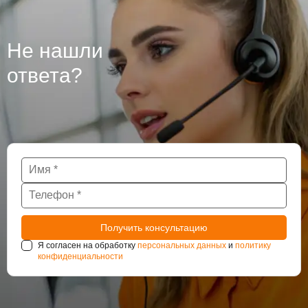
гидроизоляцию бетона, из которого они сделаны, так
как при проведении работ могут использоваться
различные технологии. Крупные подземные
Не нашли
сооружения такие как тоннели и паркинги также
нуждаются в постоянном наблюдении за
ответа?
состоянием гидроизоляции.
Я согласен на обработку
персональных данных
и
политику
конфиденциальности