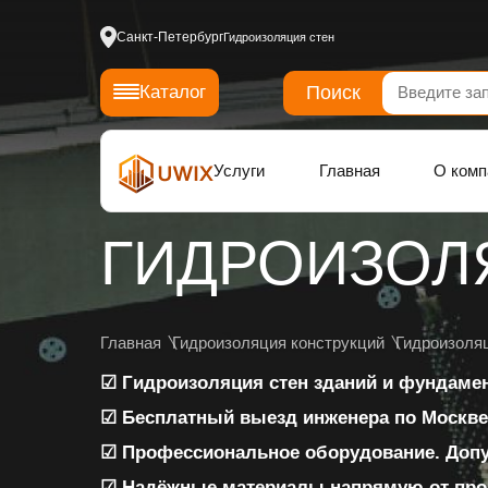
Санкт-Петербург
Гидроизоляция стен
Поиск
Каталог
Услуги
Главная
О комп
ГИДРОИЗОЛ
Главная
Гидроизоляция конструкций
Гидроизоля
☑ Гидроизоляция стен зданий и фундаме
☑ Бесплатный выезд инженера по Москве
☑ Профессиональное оборудование. Доп
☑ Надёжные материалы напрямую от про