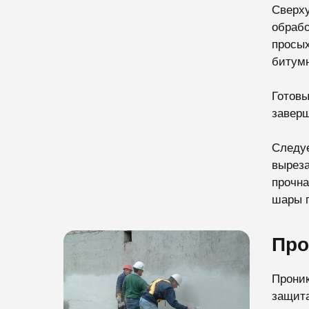
Сверху
обрабо
просых
битумн
Готовы
заверш
Следуе
выреза
прочна
шары г
Про
Проник
защита