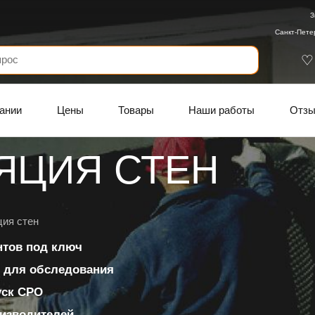
З
Санкт-Пете
ании
Цены
Товары
Наши работы
Отз
ЯЦИЯ СТЕН
ция стен
нтов под ключ
 для обследования
уск СРО
изводителей