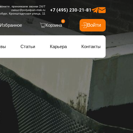
воните, принимаем звонки 24/7
+7 (495) 230-21-81
zakaz@polyalpan-msk.ru
рбург, Кронштадтская улица, 11
0
Войти
Избранное
Корзина
ывы
Статьи
Карьера
Контакты