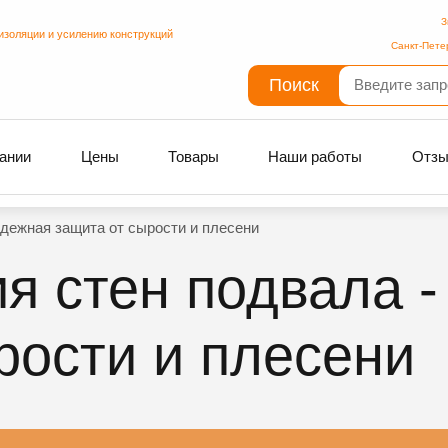
З
изоляции и усилению конструкций
Санкт-Пете
Поиск
ании
Цены
Товары
Наши работы
Отз
адежная защита от сырости и плесени
я стен подвала 
рости и плесени