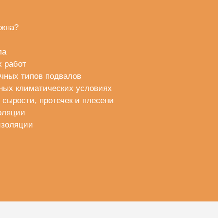
ажна?
ла
 работ
ичных типов подвалов
ных климатических условиях
 сырости, протечек и плесени
оляции
изоляции