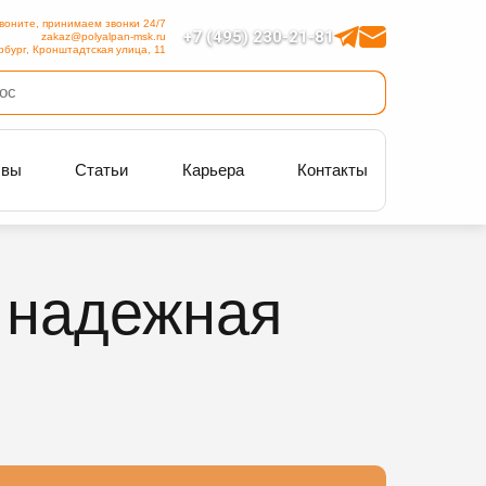
воните, принимаем звонки 24/7
+7 (495) 230-21-81
zakaz@polyalpan-msk.ru
рбург, Кронштадтская улица, 11
ывы
Статьи
Карьера
Контакты
- надежная