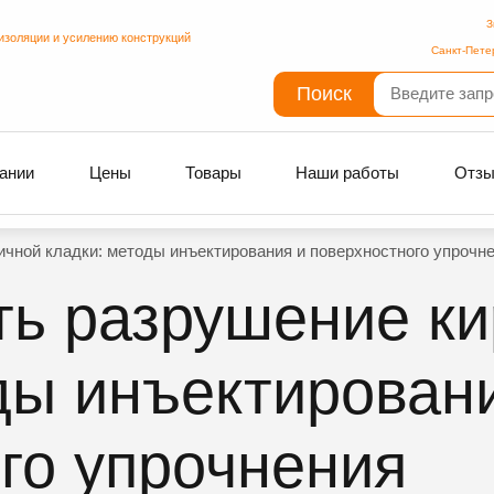
З
изоляции и усилению конструкций
Санкт-Пете
Поиск
ании
Цены
Товары
Наши работы
Отз
ичной кладки: методы инъектирования и поверхностного упрочн
ть разрушение к
ды инъектирован
го упрочнения