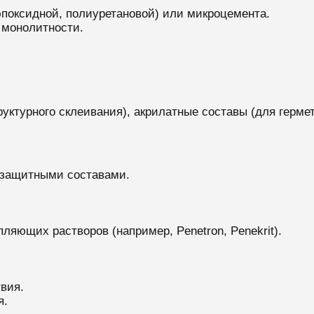
эпоксидной, полиуретановой) или микроцемента.
 монолитности.
уктурного склеивания), акрилатные составы (для герме
 защитными составами.
яющих растворов (например, Penetron, Penekrit).
вия.
я.