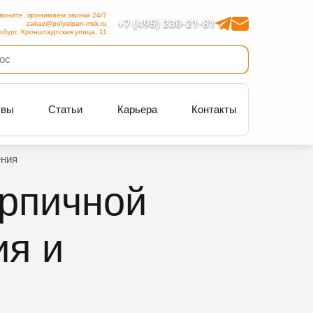
воните, принимаем звонки 24/7
+7 (495) 230-21-81
zakaz@polyalpan-msk.ru
рбург, Кронштадтская улица, 11
ывы
Статьи
Карьера
Контакты
ения
ирпичной
ия и