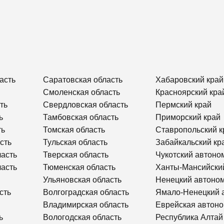
асть
Саратовская область
Хабаровский край
Смоленская область
Красноярский кра
ть
Свердловская область
Пермский край
ь
Тамбовская область
Приморский край
ть
Томская область
Ставропольский к
сть
Тульская область
Забайкальский кр
ласть
Тверская область
Чукотский автоно
ласть
Тюменская область
Ханты-Мансийски
Ульяновская область
Ненецкий автоном
сть
Волгоградская область
Ямало-Ненецкий 
Владимирская область
Еврейская автоно
ь
Вологодская область
Республика Алтай