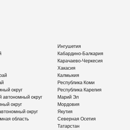
Ингушетия
й
Кабардино-Балкария
Карачаево-Черкесия
Хакасия
рай
Калмыкия
ай
Республика Коми
мный округ
Республика Карелия
й автономный округ
Марий Эл
ный округ
Мордовия
автономный округ
Якутия
мная область
Северная Осетия
Татарстан