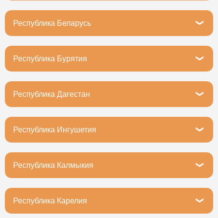
Уфа, Революционная улица, 98/1блокА
Республика Беларусь
Минская область, Фаниполь, ул. Якуба Коласа, 6
Республика Бурятия
Улан-Удэ, улица Мокрова, 28А
Республика Дагестан
Махачкала, улица Ирчи Казака, 31
Республика Ингушетия
Назрань, улица Картоева, 148А
Республика Калмыкия
Элиста, бульвар имени Т. Бембеева, 2
Республика Карелия