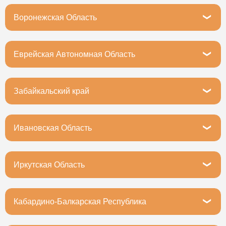
Вологда, Зосимовская улица, 75с2
Воронежская Область
Воронеж, проспект Труда, 46А
Еврейская Автономная Область
Еврейская автономная область, Биробиджан,
Пионерская улица, 66Б
Забайкальский край
Чита, Малая улица, 4с1
Ивановская Область
Иваново, улица Багаева, 14к2
Иркутская Область
Иркутск, улица Мухиной, 8
Кабардино-Балкарская Республика