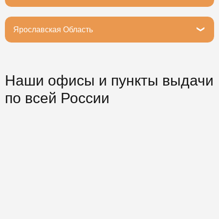
Ямало-Ненецкий автономный округ, Салехард,
улица Геологов, 26А
Ярославская Область
Ярославль, Большая Октябрьская улица, 39
Наши офисы и пункты выдачи
по всей России