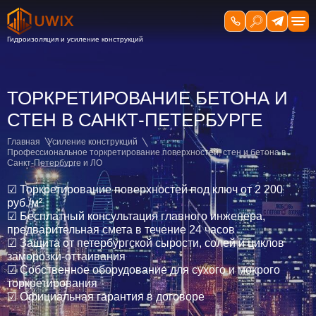
ТОРКРЕТИРОВАНИЕ БЕТОНА И
СТЕН В САНКТ-ПЕТЕРБУРГЕ
Главная
Усиление конструкций
Профессиональное торкретирование поверхностей, стен и бетона в
Санкт-Петербурге и ЛО
☑
Торкретирование поверхностей под ключ от 2 200
руб./м²
☑
Бесплатный консультация главного инженера,
предварительная смета в течение 24 часов
☑
Защита от петербургской сырости, солей и циклов
заморозки-оттаивания
☑
Собственное оборудование для сухого и мокрого
торкретирования
☑
Официальная гарантия в договоре