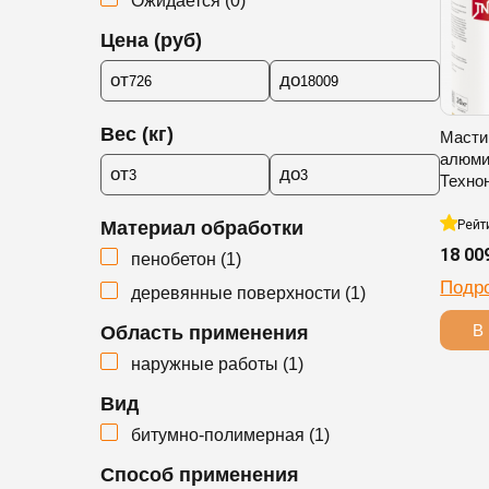
Ожидается
(
0
)
Цена (руб)
от
до
Вес (кг)
Масти
алюми
от
до
Техно
Материал обработки
Рейт
18 00
пенобетон (
1
)
Подр
деревянные поверхности (
1
)
В 
Область применения
наружные работы (
1
)
Вид
битумно-полимерная (
1
)
Способ применения