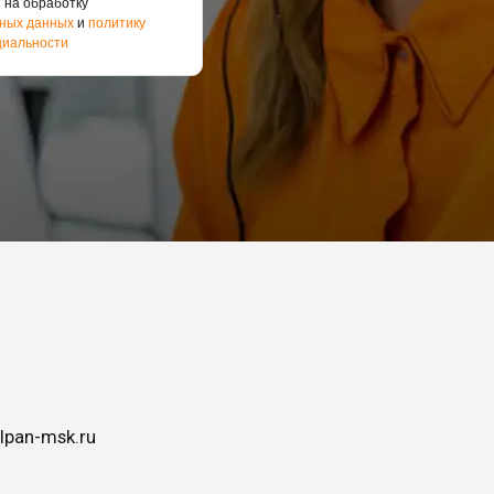
 на обработку
ных данных
и
политику
иальности
lpan-msk.ru