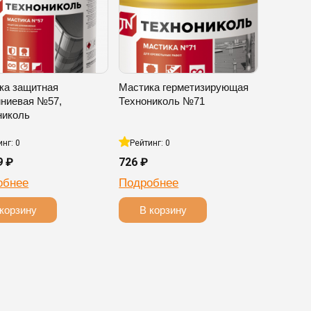
ка защитная
Мастика герметизирующая
ниевая №57,
Технониколь №71
николь
инг: 0
Рейтинг: 0
9 ₽
726 ₽
обнее
Подробнее
корзину
В корзину