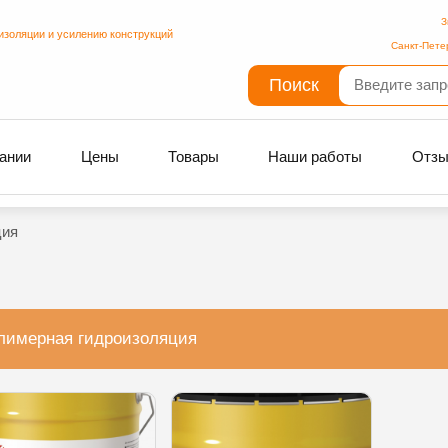
З
изоляции и усилению конструкций
Санкт-Пете
Поиск
ании
Цены
Товары
Наши работы
Отз
ция
лимерная гидроизоляция