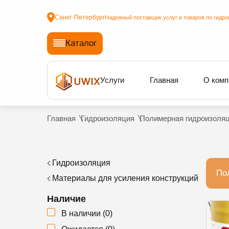
Санкт-Петербург
Надежный поставщик услуг и товаров по гидро
Каталог
Услуги
Главная
О комп
Главная
Гидроизоляция
Полимерная гидроизоля
Гидроизоляция
По
Материалы для усиления конструкций
Наличие
В наличии
(
0
)