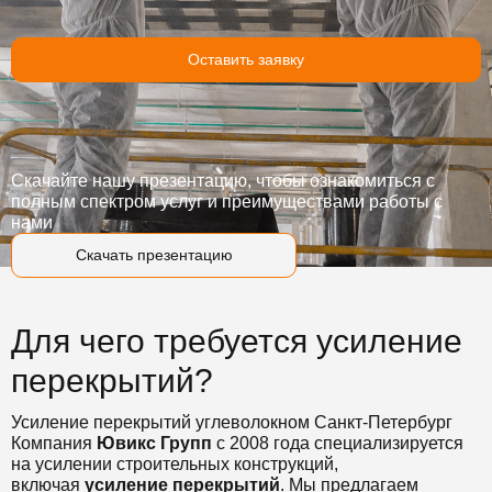
Оставить заявку
Скачайте нашу презентацию, чтобы ознакомиться с
полным спектром услуг и преимуществами работы с
нами
Скачать презентацию
Для чего требуется усиление
перекрытий?
Усиление перекрытий углеволокном Санкт-Петербург
Компания
Ювикс Групп
с 2008 года специализируется
на усилении строительных конструкций,
включая
усиление перекрытий
. Мы предлагаем