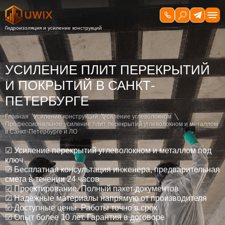
УСИЛЕНИЕ ПЛИТ ПЕРЕКРЫТИЙ
И ПОКРЫТИЙ В САНКТ-
ПЕТЕРБУРГЕ
Главная
Усиление конструкций
Усиление углеволокном
Профессиональное усиление плит перекрытий углеволокном и металлом
в Санкт-Петербурге и ЛО
☑ Усиление перекрытий углеволокном и металлом под
ключ
☑ Бесплатная консультация инженера, предварительная
смета в течении 24 часов
☑ Проектирование. Полный пакет документов
☑ Надёжные материалы напрямую от производителя
☑ Доступные цены. Работы точно в срок
☑ Опыт более 10 лет. Гарантия в договоре