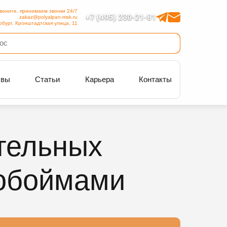
воните, принимаем звонки 24/7
+7 (495) 230-21-81
zakaz@polyalpan-msk.ru
рбург, Кронштадтская улица, 11
ывы
Статьи
Карьера
Контакты
тельных
 обоймами