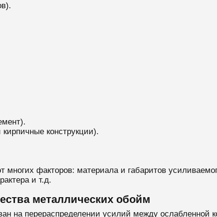
в).
мент).
 кирпичные конструкции).
т многих факторов: материала и габаритов усиливаемог
актера и т.д.
ества металлических обойм
ан на перераспределении усилий между ослабленной к