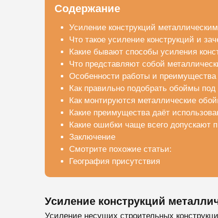
Содержание
Усиление конструкций металлически
Что такое усиление конструкций и зач
Какие бывают способы усиления конс
Что представляют собой металличес
Особенности работы и преимущества
Как правильно подобрать обоймы под
Как монтируются металлические обой
Какие преимущества даёт использова
Какие ошибки чаще всего допускают 
Заключение
Смотрите похожие статьи:
География присутствия
Усиление конструкций металли
Усиление несущих строительных конструкци