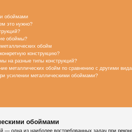
ми обоймами
ем это нужно?
трукций?
кие обоймы?
 металлических обойм
 конкретную конструкцию?
мы на разные типы конструкций?
ние металлических обойм по сравнению с другими вида
при усилении металлическими обоймами?
ческими обоймами
й — одна из наиболее востребованных задач при рекон