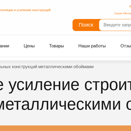
З
изоляции и усилению конструкций
Санкт-Пете
Поиск
ании
Цены
Товары
Наши работы
Отз
льных конструкций металлическими обоймами
 усиление строи
 металлическими