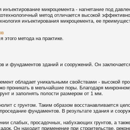
я инъектирование микроцемента - нагнетание под дав
сокотехнологичный метод отличается высокой эффективн
ехнология инъектирования микроцемента, ее преимущес
ов
 этого метода на практике.
ов и фундаментов зданий и сооружений. Он заключаетс
оцемент обладает уникальными свойствами - высокой пр
о проникать в мельчайшие поры. Благодаря микронному
грунт и заполнять полости размером от 1 мм.
онолит с грунтом. Таким образом восстанавливается цел
проседание фундаментов. В результате здания и соор
ении слабых, просадочных, набухающих грунтов, а так
адок. Он находит применение при строительстве, рекон