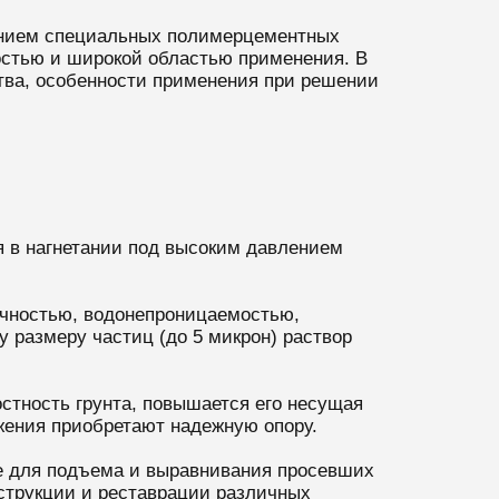
лением специальных полимерцементных
остью и широкой областью применения. В
тва, особенности применения при решении
я в нагнетании под высоким давлением
очностью, водонепроницаемостью,
 размеру частиц (до 5 микрон) раствор
остность грунта, повышается его несущая
ужения приобретают надежную опору.
же для подъема и выравнивания просевших
струкции и реставрации различных