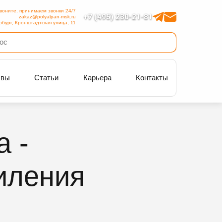
воните, принимаем звонки 24/7
+7 (495) 230-21-81
zakaz@polyalpan-msk.ru
рбург, Кронштадтская улица, 11
ывы
Статьи
Карьера
Контакты
 -
иления