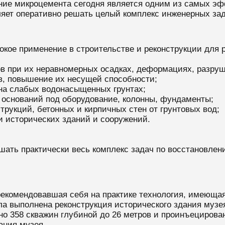
ние микроцемента сегодня является одним из самых э
ляет оперативно решать целый комплекс инженерных за
кое применение в строительстве и реконструкции для
в при их неравномерных осадках, деформациях, разруш
в, повышение их несущей способности;
 на слабых водонасыщенных грунтах;
 оснований под оборудование, колонны, фундаменты;
рукций, бетонных и кирпичных стен от грунтовых вод;
и исторических зданий и сооружений.
шать практически весь комплекс задач по восстановле
рекомендовавшая себя на практике технология, имеюща
ла выполнена реконструкция исторического здания музе
о 358 скважин глубиной до 26 метров и проинъецирова
ания музея.