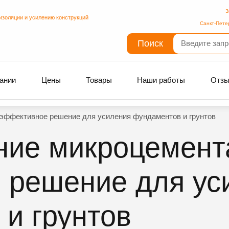
З
изоляции и усилению конструкций
Санкт-Пете
Поиск
ании
Цены
Товары
Наши работы
Отз
 эффективное решение для усиления фундаментов и грунтов
ние микроцемента
 решение для ус
и грунтов