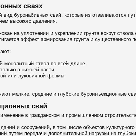
онных сваях
 вид буронабивных свай, которые изготавливаются пу
ием высокого давления.
ван на уплотнении и укреплении грунта вокруг ствола 
тигается эффект армирования грунта и существенного 
ают:
й монолитный ствол по всей длине.
только в нижней части.
ой или луковичной формы.
чают мелкие, средние и глубокие буроинъекционные св
кционных свай
рименение в гражданском и промышленном строительст
ний и сооружений, в том числе объектов культурного
ий путем передачи дополнительной нагрузки на глубоки