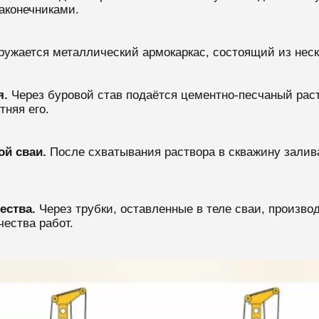
аконечниками.
ружается металлический армокаркас, состоящий из неск
я.
Через буровой став подаётся цементно-песчаный раст
тняя его.
й сваи.
После схватывания раствора в скважину залив
ества.
Через трубки, оставленные в теле сваи, произво
чества работ.