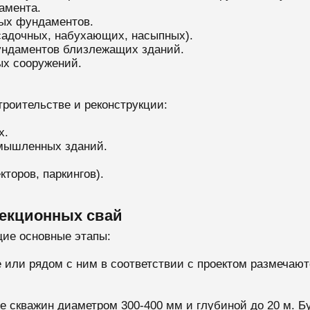
амента.
ых фундаментов.
садочных, набухающих, насыпных).
фундаментов близлежащих зданий.
ых сооружений.
роительстве и реконструкции:
х.
мышленных зданий.
торов, паркингов).
ъекционных свай
ие основные этапы:
или рядом с ним в соответствии с проектом размечаютс
 скважин диаметром 300-400 мм и глубиной до 20 м. Бу