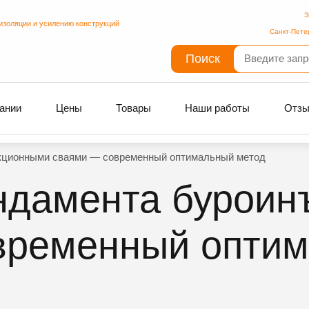
З
изоляции и усилению конструкций
Санкт-Пете
Поиск
ании
Цены
Товары
Наши работы
Отз
кционными сваями — современный оптимальный метод
ндамента буроин
временный опти