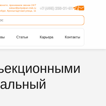
воните, принимаем звонки 24/7
+7 (495) 230-21-81
zakaz@polyalpan-msk.ru
рбург, Кронштадтская улица, 11
ывы
Статьи
Карьера
Контакты
ъекционными
мальный