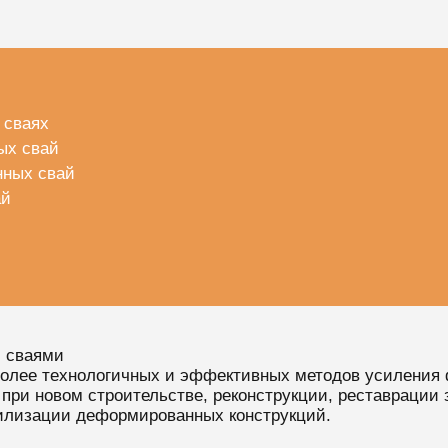
 сваях
ых свай
нных свай
ай
 сваями
олее технологичных и эффективных методов усиления 
 при новом строительстве, реконструкции, реставрации 
илизации деформированных конструкций.