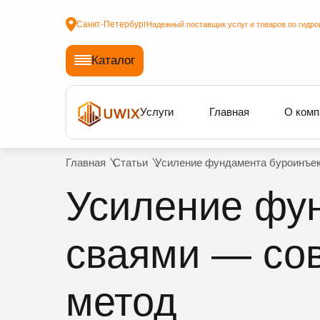
Санкт-Петербург
Надежный поставщик услуг и товаров по гидро
Каталог
Услуги
Главная
О комп
Главная
Статьи
Усиление фундамента буроинъе
Усиление фу
сваями — со
метод