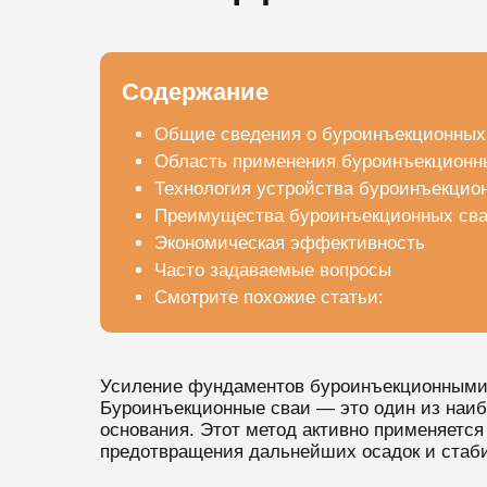
Содержание
Общие сведения о буроинъекционных
Область применения буроинъекционн
Технология устройства буроинъекцио
Преимущества буроинъекционных св
Экономическая эффективность
Часто задаваемые вопросы
Смотрите похожие статьи:
Усиление фундаментов буроинъекционными
Буроинъекционные сваи — это один из наиб
основания. Этот метод активно применяется
предотвращения дальнейших осадок и стаб