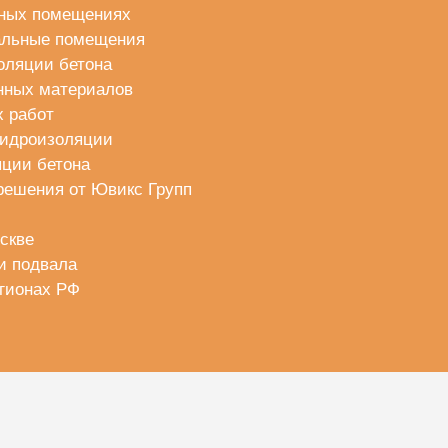
ьных помещениях
вальные помещения
оляции бетона
нных материалов
 работ
гидроизоляции
ции бетона
решения от Ювикс Групп
скве
и подвала
егионах РФ