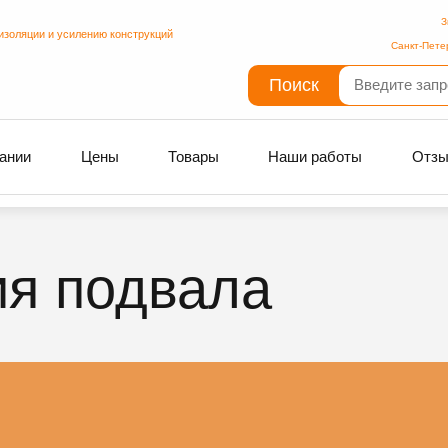
З
изоляции и усилению конструкций
Санкт-Пете
Поиск
ании
Цены
Товары
Наши работы
Отз
ия подвала