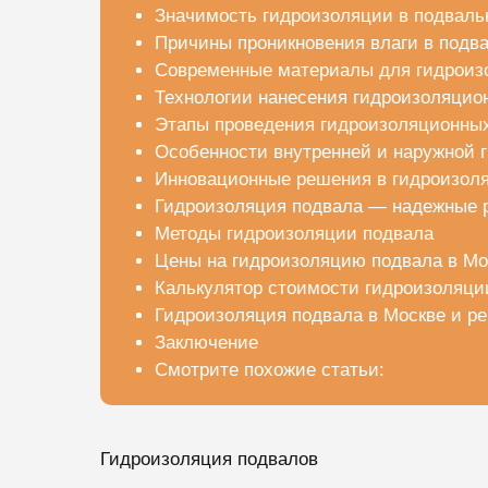
Значимость гидроизоляции в подвал
Причины проникновения влаги в под
Современные материалы для гидроиз
Технологии нанесения гидроизоляцио
Этапы проведения гидроизоляционных
Особенности внутренней и наружной 
Инновационные решения в гидроизоля
Гидроизоляция подвала — надежные 
Методы гидроизоляции подвала
Цены на гидроизоляцию подвала в Мо
Калькулятор стоимости гидроизоляци
Гидроизоляция подвала в Москве и р
Заключение
Смотрите похожие статьи:
Гидроизоляция подвалов