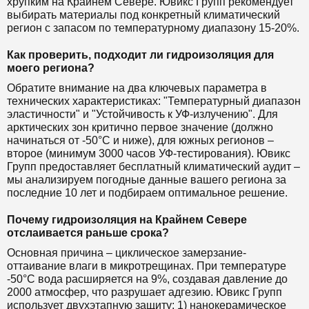
хрупким на Крайнем Севере. Ювикс Групп рекомендует
выбирать материалы под конкретный климатический
регион с запасом по температурному диапазону 15-20%.
Как проверить, подходит ли гидроизоляция для
моего региона?
Обратите внимание на два ключевых параметра в
технических характеристиках: "Температурный диапазон
эластичности" и "Устойчивость к УФ-излучению". Для
арктических зон критично первое значение (должно
начинаться от -50°C и ниже), для южных регионов –
второе (минимум 3000 часов УФ-тестирования). Ювикс
Групп предоставляет бесплатный климатический аудит –
мы анализируем погодные данные вашего региона за
последние 10 лет и подбираем оптимальное решение.
Почему гидроизоляция на Крайнем Севере
отслаивается раньше срока?
Основная причина – циклическое замерзание-
оттаивание влаги в микротрещинах. При температуре
-50°C вода расширяется на 9%, создавая давление до
2000 атмосфер, что разрушает адгезию. Ювикс Групп
использует двухэтапную защиту: 1) нанокерамическое