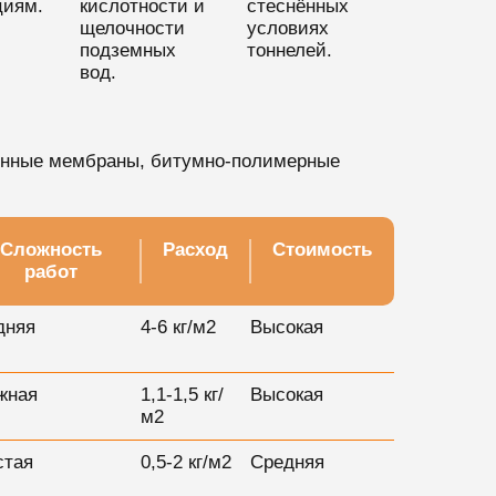
иям.
кислотности и
стеснённых
щелочности
условиях
подземных
тоннелей.
вод.
онные мембраны, битумно-полимерные
Сложность
Расход
Стоимость
работ
дняя
4-6 кг/м2
Высокая
жная
1,1-1,5 кг/
Высокая
м2
стая
0,5-2 кг/м2
Средняя