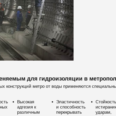
меняемым для гидроизоляции в метропо
ых конструкций метро от воды применяются специаль
ость
Высокая
Эластичность
Стойкость
вных
адгезия к
и способность
истирани
различным
перекрывать
ударам,