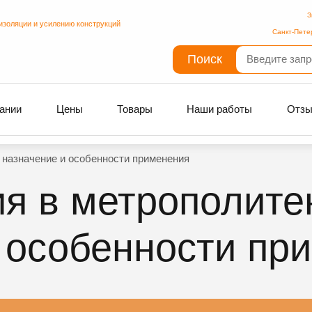
З
изоляции и усилению конструкций
Санкт-Пете
Поиск
ании
Цены
Товары
Наши работы
Отз
 назначение и особенности применения
я в метрополите
 особенности пр