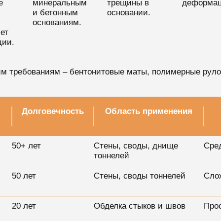
е
минеральным
трещины в
деформац
и бетонным
основании.
основаниям.
ет
ции.
м требованиям – бентонитовые маты, полимерные рул
Долговечность
Область применения
50+ лет
Стены, своды, днище
Сре
тоннелей
50 лет
Стены, своды тоннелей
Сло
20 лет
Обделка стыков и швов
Про