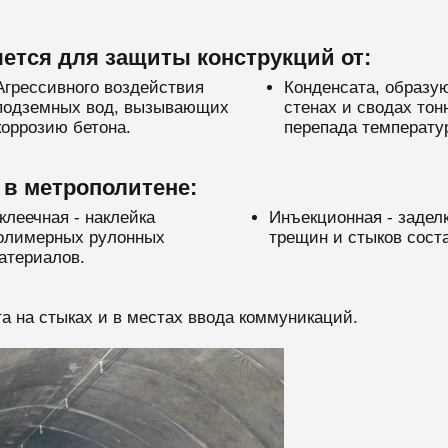
ется для защиты конструкций от:
Агрессивного воздействия
Конденсата, образу
подземных вод, вызывающих
стенах и сводах тон
коррозию бетона.
перепада температу
в метрополитене:
клеечная - наклейка
Инъекционная - задел
олимерных рулонных
трещин и стыков сост
атериалов.
а на стыках и в местах ввода коммуникаций.