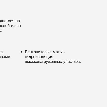
ющегося на
нелей из-за
р.
ка
Бентонитовые маты -
авами.
гидроизоляция
высоконагруженных участков.