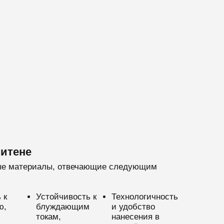
литене
ные материалы, отвечающие следующим
 к
Устойчивость к
Технологичность
ю,
блуждающим
и удобство
токам,
нанесения в