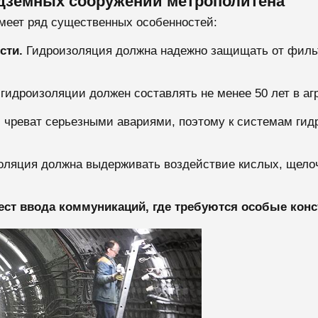
дземных сооружений метрополитена
меет ряд существенных особенностей:
сти.
Гидроизоляция должна надежно защищать от филь
гидроизоляции должен составлять не менее 50 лет в аг
 чреват серьезными авариями, поэтому к системам ги
ляция должна выдерживать воздействие кислых, щелоч
ест ввода коммуникаций, где требуются особые кон