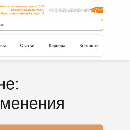
воните, принимаем звонки 24/7
+7 (495) 230-21-81
zakaz@polyalpan-msk.ru
рбург, Кронштадтская улица, 11
ывы
Статьи
Карьера
Контакты
не:
именения