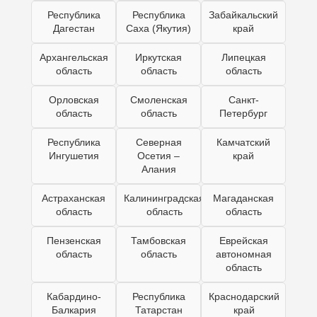
Республика
Республика
Забайкальский
Дагестан
Саха (Якутия)
край
Архангельская
Иркутская
Липецкая
область
область
область
Орловская
Смоленская
Санкт-
область
область
Петербург
Республика
Северная
Камчатский
Ингушетия
Осетия –
край
Алания
Астраханская
Калининградская
Магаданская
область
область
область
Пензенская
Тамбовская
Еврейская
область
область
автономная
область
Кабардино-
Республика
Краснодарский
Балкария
Татарстан
край