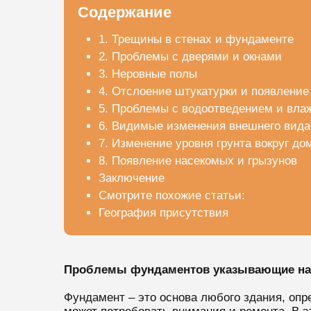
Содержание
1. Трещины в стенах и фундаменте
2. Проблемы с дверями и окнами
3. Неровные полы
4. Отслоение штукатурки и появление
5. Проблемы с водоотведением и вла
6. Видимые изменения внешнего вид
7. Изменение уровня грунта вокруг до
8. Появление насекомых и грызунов
Заключение
Смотрите похожие статьи:
География присутствия
Проблемы фундаментов указывающие на 
Фундамент – это основа любого здания, оп