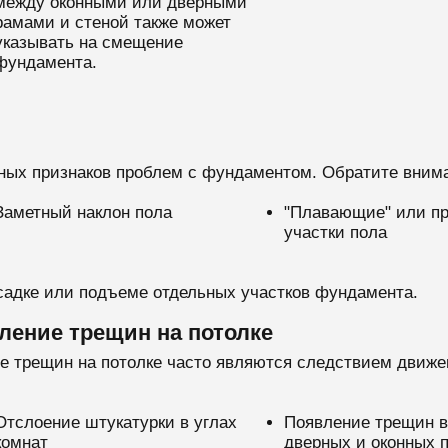
между оконными или дверными
рамами и стеной также может
указывать на смещение
фундамента.
тных признаков проблем с фундаментом. Обратите вним
Заметный наклон пола
"Плавающие" или п
участки пола
осадке или подъеме отдельных участков фундамента.
ление трещин на потолке
ие трещин на потолке часто являются следствием движ
Отслоение штукатурки в углах
Появление трещин в
комнат
дверных и оконных 