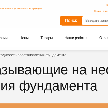
З
изоляции и усилению конструкций
Санкт-Пете
Поиск
ании
Цены
Товары
Наши работы
Отз
ходимость восстановления фундамента
казывающие на не
ния фундамента