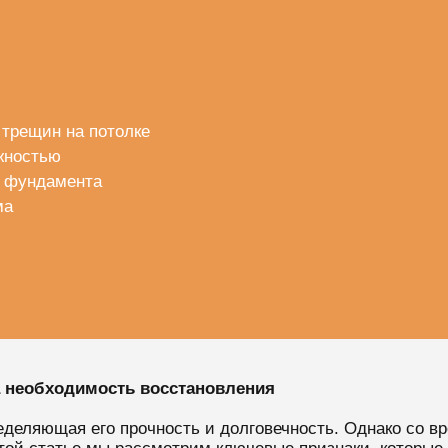
 трещин на потолке
жностью
а фундамента
ма
необходимость восстановления
ределяющая его прочность и долговечность. Однако со