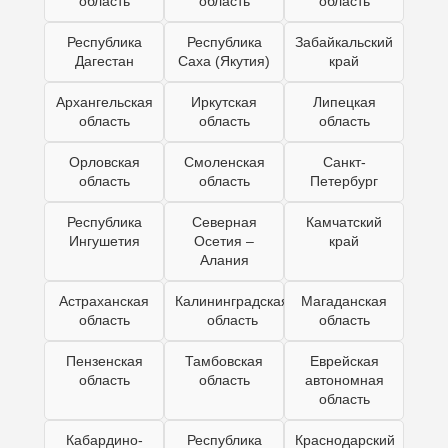
область
область
область
Республика
Республика
Забайкальский
Дагестан
Саха (Якутия)
край
Архангельская
Иркутская
Липецкая
область
область
область
Орловская
Смоленская
Санкт-
область
область
Петербург
Республика
Северная
Камчатский
Ингушетия
Осетия –
край
Алания
Астраханская
Калининградская
Магаданская
область
область
область
Пензенская
Тамбовская
Еврейская
область
область
автономная
область
Кабардино-
Республика
Краснодарский