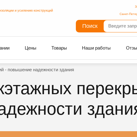
З
изоляции и усилению конструкций
Санкт-Пете
Поиск
ании
Цены
Товары
Наши работы
Отз
й - повышение надежности здания
этажных перекры
адежности здани