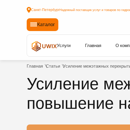
Санкт-Петербург
Надежный поставщик услуг и товаров по гидро
Каталог
Услуги
Главная
О комп
Главная
Статьи
Усиление межэтажных перекрыти
Усиление меж
повышение н