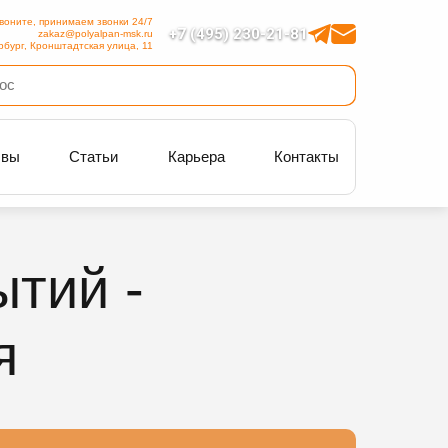
воните, принимаем звонки 24/7
+7 (495) 230-21-81
zakaz@polyalpan-msk.ru
рбург, Кронштадтская улица, 11
ывы
Статьи
Карьера
Контакты
тий -
я