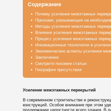
Содержание
Почему усиление межэтажных перекры
Признаки, указывающие на необходим
Методы усиления межэтажных перекр
Влияние усиления межэтажных перекр
Процесс усиления межэтажных перекр
Инновационные технологии в усилен
Экономические аспекты усиления ме
Заключение
Смотрите похожие статьи:
География присутствия
Усиление межэтажных перекрытий
В современном строительстве и реконструк
конструкций. Особое внимание при этом уде
поддержании целостности всего здания. В 