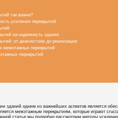
тий так важно?
ость усиления перекрытий
ытий
ытий на надежность здания
ытий: от диагностики до реализации
ии межэтажных перекрытий
жэтажных перекрытий
ции зданий одним из важнейших аспектов является обес
ляется межэтажным перекрытиям, которые играют crucial
данной статье мы подробно рассмотрим методы усилени