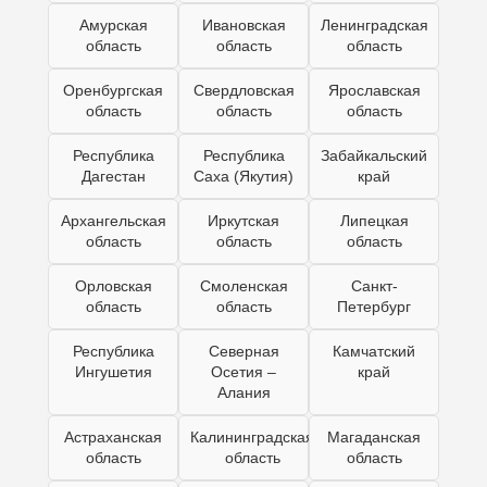
Амурская
Ивановская
Ленинградская
область
область
область
Оренбургская
Свердловская
Ярославская
область
область
область
Республика
Республика
Забайкальский
Дагестан
Саха (Якутия)
край
Архангельская
Иркутская
Липецкая
область
область
область
Орловская
Смоленская
Санкт-
область
область
Петербург
Республика
Северная
Камчатский
Ингушетия
Осетия –
край
Алания
Астраханская
Калининградская
Магаданская
область
область
область