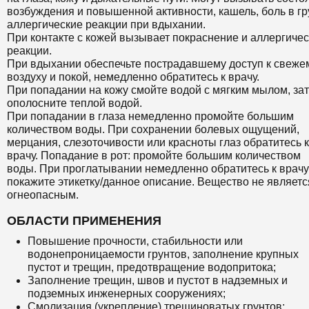
возбуждения и повышенной активности, кашель, боль в гр
аллергические реакции при вдыхании.
При контакте с кожей вызывает покраснение и аллергиче
реакции.
При вдыхании обеспечьте пострадавшему доступ к свеже
воздуху и покой, немедленно обратитесь к врачу.
При попадании на кожу смойте водой с мягким мылом, за
ополосните теплой водой.
При попадании в глаза немедленно промойте большим
количеством воды. При сохранении болевых ощущений,
мерцания, слезоточивости или красноты глаз обратитесь к
врачу. Попадание в рот: промойте большим количеством
воды. При проглатывании немедленно обратитесь к врачу
покажите этикетку/данное описание. Вещество не являетс
огнеопасным.
ОБЛАСТИ ПРИМЕНЕНИЯ
Повышение прочности, стабильности или
водонепроницаемости грунтов, заполнение крупных
пустот и трещин, предотвращение водопритока;
Заполнение трещин, швов и пустот в надземных и
подземных инженерных сооружениях;
Смолизация (укрепление) трещиноватых грунтов;