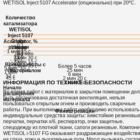
WETISOL Inject 5107 Accelerator (опционально) при 20ºС.
Количество
катализатора
WETISOL
Inject 5107
Старт
0
Accelerator, %
0,1
реакции
15 мин
масс
0,2
1 мин 15 с
0,4
40 мин
40 с
1,0
3 мин 30 с
30 с
-
2 мин 15 с
20 с
10
Время работы с
1 мин 35 с
Более 5 часов
5 мин
мин
50 с
25 мин
материалом
1 мин
6 мин
57 с
45 с
2 мин 20 с
ИНФОРМАЦИЯ ПО ТЕХНИКЕ БЕЗОПАСНОСТИ
1 мин 5 с
Начало
Во время работ с материалом в закрытом помещении до
расширения
быть организована достаточная вентиляция, нельзя
материала
пользоваться открытым огнем и производить сварочные
работы. При выполнении работ необходимо использовать
Финиш реакции
индивидуальные средства защиты: химстойкие резиновы
перчатки, перчатки х/б, респиратор, очки защитные,
спецодежду из плотной ткани, сапоги резиновые. Компон
WETISOL i-5107 FG оказывают раздражающее воздейств
на глаза, кожу и дыхательные пути. Могут вызывать состо