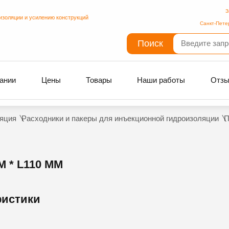
З
изоляции и усилению конструкций
Санкт-Пете
Поиск
ании
Цены
Товары
Наши работы
Отз
яция
Расходники и пакеры для инъекционной гидроизоляции
П
* L110 ММ
ристики