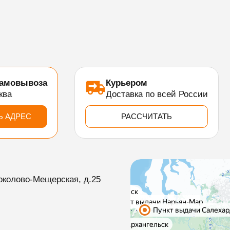
самовывоза
Курьером
ква
Доставка по всей России
Ь АДРЕС
РАССЧИТАТЬ
околово-Мещерская, д.25