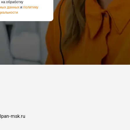
 на обработку
ных данных
и
политику
иальности
lpan-msk.ru