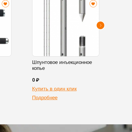
Шпунтовое инъекционное
Изол
копье
0 ₽
0 ₽
Купить в один клик
Купи
Подробнее
Подр