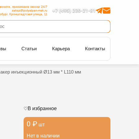
воните, принимаем звонки 24/7
+7 (495) 230-21-81
zakaz@polyalpan-msk.ru
рбург, Кронштадтская улица, 11
ывы
Статьи
Карьера
Контакты
акер инъекционный Ø13 мм * L110 мм
В избранное
0 ₽
шт
Нет в наличии