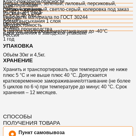
Класс пожарной опасности
Белый, бежевый, зеленый, лиловый, персиковый,
t° эксплуатации
КМ0
светло-коричневый, светло-серый, колеровка под заказ
t° использования
от -40°С до +60°С
Расход на 1 слой
от +5°С до +40°С
Горючесть материала по ГОСТ 30244
150 г/м²
Время высыхания 1 слоя
Негорючая
Морозостойкость
30 мин
Страна производства
5 циклов замораживания/оттаивания до -40°С
Срок хранения в заводской упаковке
Россия
1 год
УПАКОВКА
Объём 30кг и 4,5кг.
ХРАНЕНИЕ
Хранить и транспортировать при температуре не ниже
плюс 5 °С и не выше плюс 40 °С. Допускается
кратковременное замораживание/оттаивание (не более
5 циклов по 6 ч) при температуре до минус 40 °С. Срок
хранения – 12 месяцев.
СПОСОБЫ
ПОЛУЧЕНИЯ ТОВАРА
Пункт самовывоза