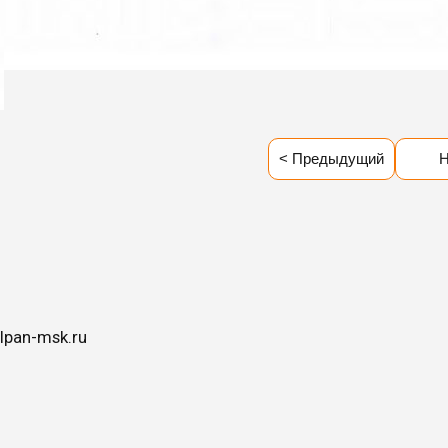
< Предыдущий
Н
lpan-msk.ru