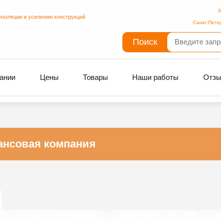
З
изоляции и усилению конструкций
Санкт-Пете
Поиск
ании
Цены
Товары
Наши работы
Отз
нсовая компания