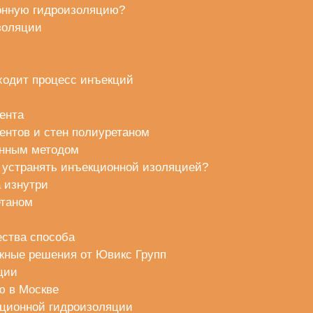
ионную гидроизоляцию?
золяции
ходит процесс инъекций
ента
нтов и стен полиуретаном
онным методом
 устранять инъекционной изоляцией?
 изнутри
етаном
ства способа
жные решения от Ювикс Групп
ции
ю в Москве
кционной гидроизоляции