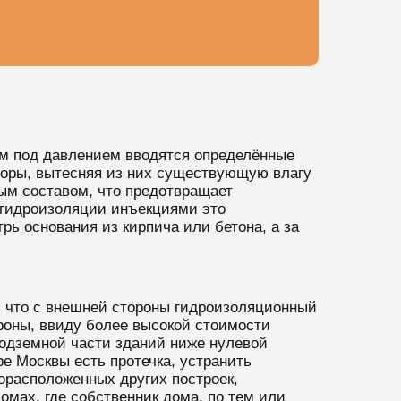
ем под давлением вводятся определённые
поры, вытесняя из них существующую влагу
ым составом, что предотвращает
 гидроизоляции инъекциями это
рь основания из кирпича или бетона, а за
, что с внешней стороны гидроизоляционный
роны, ввиду более высокой стоимости
одземной части зданий ниже нулевой
ре Москвы есть протечка, устранить
корасположенных других построек,
мах, где собственник дома, по тем или