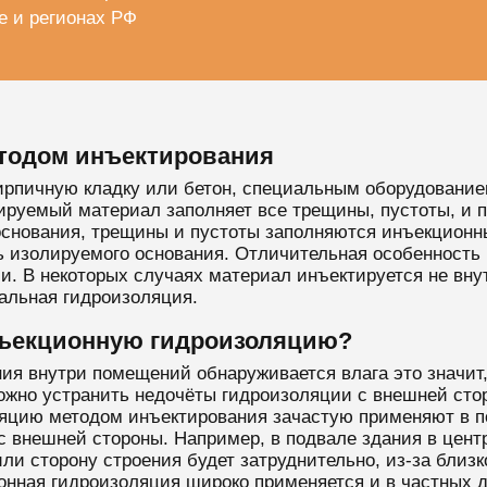
е и регионах РФ
тодом инъектирования
 кирпичную кладку или бетон, специальным оборудовани
ируемый материал заполняет все трещины, пустоты, и 
основания, трещины и пустоты заполняются инъекционн
ь изолируемого основания. Отличительная особенность
и. В некоторых случаях материал инъектируется не внут
уальная гидроизоляция.
инъекционную гидроизоляцию?
ия внутри помещений обнаруживается влага это значит
можно устранить недочёты гидроизоляции с внешней сто
ляцию методом инъектирования зачастую применяют в п
а с внешней стороны. Например, в подвале здания в цент
или сторону строения будет затруднительно, из-за близ
нная гидроизоляция широко применяется и в частных до