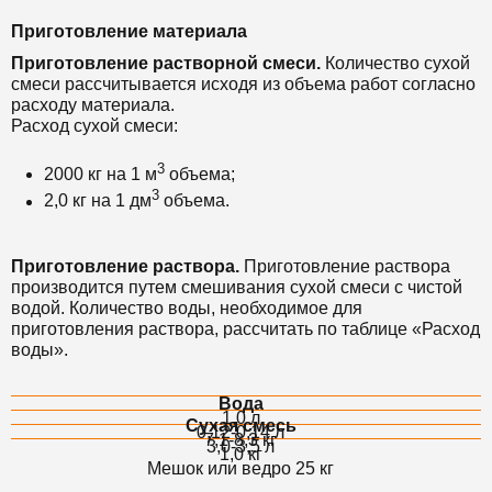
Приготовление материала
Приготовление растворной смеси.
Количество сухой
смеси рассчитывается исходя из объема работ согласно
расходу материала.
Расход сухой смеси:
3
2000 кг на 1 м
объема;
3
2,0 кг на 1 дм
объема.
Приготовление раствора.
Приготовление раствора
производится путем смешивания сухой смеси с чистой
водой.
Количество воды, необходимое для
приготовления раствора, рассчитать по таблице «Расход
воды».
Вода
1,0 л
Сухая смесь
0,12-0,14 л
7,1-8,3 кг
3,0-3,5 л
1,0 кг
Мешок или ведро 25 кг