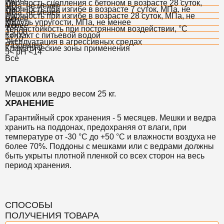
Прочность сцепления с бетоном в возрасте 28 суток,
МПа, не менее
1,0
Прочность при изгибе в возрасте 7 суток, МПа, не
МПа, не менее
1,8
Прочность при изгибе в возрасте 28 суток, МПа, не
менее
5,0
Модуль упругости, МПа, не менее
менее
8,0
Теплостойкость при постоянном воздействии, °С
25000
Контакт с питьевой водой
+120
Эксплуатация в агрессивных средах
Разрешен
Климатические зоны применения
5< pH <14
Все
УПАКОВКА
Мешок или ведро весом 25 кг.
ХРАНЕНИЕ
Гарантийный срок хранения - 5 месяцев. Мешки и ведра
хранить на поддонах, предохраняя от влаги, при
температуре от -30 °С до +50 °С и влажности воздуха не
более 70%.
Поддоны с мешками или с ведрами должны
быть укрыты плотной пленкой со всех сторон на весь
период хранения.
СПОСОБЫ
ПОЛУЧЕНИЯ ТОВАРА