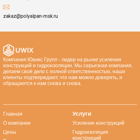
zakaz@polyalpan-msk.ru
Компания Ювикс Групп - лидер на рынке усиления
конструкций и гидроизоляции. Мы серьезная компания,
делаем своё дело с полной ответственностью, наши
клиенты подтверждают, что нам можно доверять, и
обращаются к нам снова и снова.
Услуги
Главная
О компании
Усиление конструкций
Цены
Гидроизоляция
конструкций