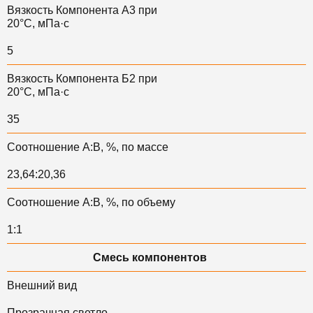
Вязкость Компонента А3 при
20°С, мПа·с
5
Вязкость Компонента Б2 при
20°С, мПа·с
35
Соотношение А:В, %, по массе
23,64:20,36
Соотношение А:В, %, по объему
1:1
Смесь компонентов
Внешний вид
Прозрачная светло-