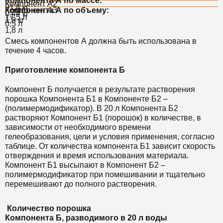
Компонента А по массе:
Компонент А2
21,4 кг
Компонент А3
Компонента А по объему:
0,44 кг
17,5 л
1,8 кг
0,5 л
1,8 л
Смесь компонентов А должна быть использована в
течение 4 часов.
Приготовление компонента Б
Компонент Б получается в результате растворения
порошка Компонента Б1 в Компоненте Б2 –
(полимермодификатор). В 20 л Компонента Б2
растворяют Компонент Б1 (порошок) в количестве, в
зависимости от необходимого времени
гелеобразования, цели и условия применения, согласно
таблице. От количества компонента Б1 зависит скорость
отверждения и время использования материала.
Компонент Б1 высыпают в Компонент Б2 –
полимермодификатор при помешивании и тщательно
перемешивают до полного растворения.
Количество порошка
Компонента Б, разводимого в 20 л воды