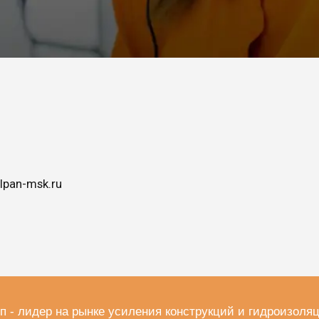
lpan-msk.ru
п - лидер на рынке усиления конструкций и гидроизоля