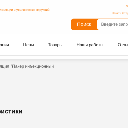
З
изоляции и усилению конструкций
Санкт-Пете
Поиск
ании
Цены
Товары
Наши работы
Отз
яция
Пакер инъекционный
ристики