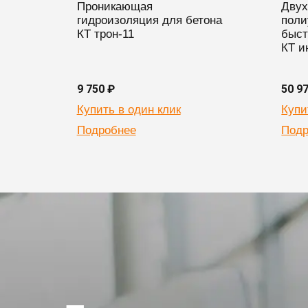
Проникающая
Двух
гидроизоляция для бетона
поли
КТ трон-11
быст
КТ и
9 750 ₽
50 9
Купить в один клик
Купи
Подробнее
Подр