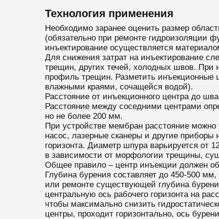
Технология применения
Необходимо заранее оценить размер област
(обязательно при ремонте гидроизоляции фу
инъектирование осуществляется материалом 
Для снижения затрат на инъектирование сл
трещин, других течей, холодных швов. При 
профиль трещин. Разметить инъекционные ц
влажными краями, сочащейся водой).
Расстояние от инъекционного центра до шва
Расстояние между соседними центрами опред
но не более 200 мм.
При устройстве мембран расстояние можно у
насос, лазерные сканеры и другие приборы 
горизонта. Диаметр шпура варьируется от 1
в зависимости от морфологии трещины, сущ
Общее правило – центр инъекции должен об
Глубина бурения составляет до 450-500 мм
или ремонте существующей глубина бурения
центральную ось рабочего горизонта на рас
чтобы максимально снизить гидростатическо
центры, проходит горизонтально, ось бурени