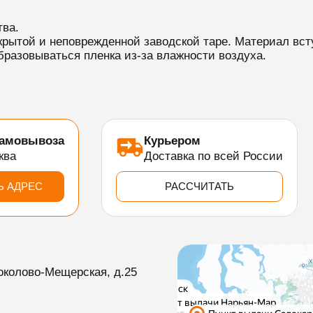
тва.
крытой и неповрежденной заводской таре. Материал вст
бразовываться пленка из-за влажности воздуха.
самовывоза
Курьером
ква
Доставка по всей России
Ь АДРЕС
РАССЧИТАТЬ
околово-Мещерская, д.25