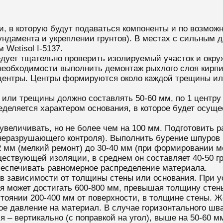
и, в которую будут подаваться компоненты и по возмо
ндамента и укреплении грунтов). В местах с сильным д
Wetisol I-5137.
едует тщательно проверить изолируемый участок и окр
необходимости выполнить демонтаж рыхлого слоя кирпич
ентры. Центры формируются около каждой трещины или
 или трещины должно составлять 50-60 мм, по 1 центру
еляется характером основания, в которое будет осущес
величивать, но не более чем на 100 мм. Подготовить р
неразрушающего контроля). Выполнить бурение шпуров 
2 мм (мелкий ремонт) до 30-40 мм (при формировании м
ествующей изоляции, в среднем он составляет 40-50 гр
еспечивать равномерное распределение материала.
, в зависимости от толщины стены или основания. При
 может достигать 600-800 мм, превышая толщину стен
стоянии 200-400 мм от поверхности, в толщине стены.
е давление на материал. В случае горизонтального шва
я – вертикально (с поправкой на угол), выше на 50-60 м