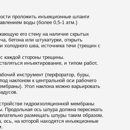
жности проложить инъекционные шланги
авлением воды (более 0,5-1 атм.)
ужающую его стену на наличие скрытых
а, бетона или штукатурки, открыть
 холодного шва, источника течи (трещин с
 с каждой стороны трещины.
твляться инъектирование, и типом работ,
абочий инструмент (перфоратор, буры,
под наклоном к центральной оси рабочего
ембраны). Угол наклона можно варьировать
адусов.
 устройстве гидроизоляционной мембраны
ы. Продольная ось шпура должна пересекать
 Желательно размещать шпуры таким образом,
, ось, на которой находятся инъекционные
м.