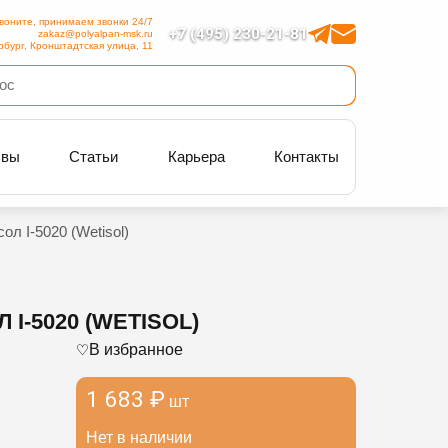
воните, принимаем звонки 24/7
+7 (495) 230-21-81
zakaz@polyalpan-msk.ru
рбург, Кронштадтская улица, 11
ывы
Статьи
Карьера
Контакты
л I-5020 (Wetisol)
-5020 (WETISOL)
В избранное
1 683 ₽
шт
Нет в наличии