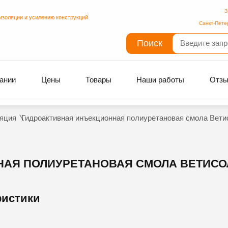
З
изоляции и усилению конструкций
Санкт-Пете
Поиск
ании
Цены
Товары
Наши работы
Отз
яция
Гидроактивная инъекционная полиуретановая смола Ветисо
Я ПОЛИУРЕТАНОВАЯ СМОЛА ВЕТИСОЛ I
ристики