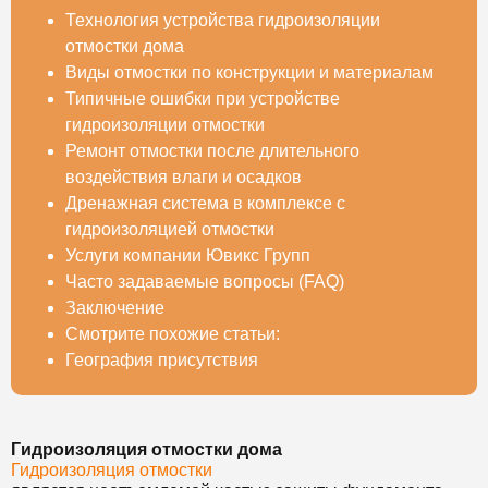
Технология устройства гидроизоляции
отмостки дома
Виды отмостки по конструкции и материалам
Типичные ошибки при устройстве
гидроизоляции отмостки
Ремонт отмостки после длительного
воздействия влаги и осадков
Дренажная система в комплексе с
гидроизоляцией отмостки
Услуги компании Ювикс Групп
Часто задаваемые вопросы (FAQ)
Заключение
Смотрите похожие статьи:
География присутствия
Гидроизоляция отмостки дома
Гидроизоляция отмостки