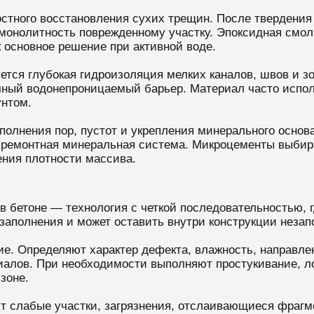
стного восстановления сухих трещин. После твердения
 монолитность поврежденному участку. Эпоксидная смол
к основное решение при активной воде.
ется глубокая гидроизоляция мелких каналов, швов и з
тичный водонепроницаемый барьер. Материал часто испо
унтом.
олнения пор, пустот и укрепления минерального основ
как ремонтная минеральная система. Микроцементы выби
ения плотности массива.
бетоне — технология с четкой последовательностью, гд
заполнения и может оставить внутри конструкции незап
е. Определяют характер дефекта, влажность, направлен
алов. При необходимости выполняют простукивание, ло
зоне.
ют слабые участки, загрязнения, отслаивающиеся фраг