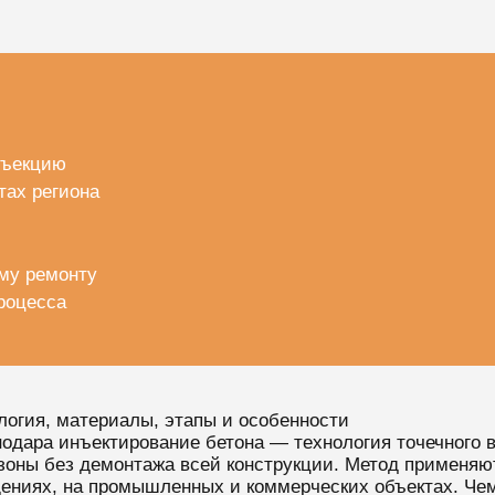
нъекцию
тах региона
ому ремонту
процесса
логия, материалы, этапы и особенности
дара инъектирование бетона — технология точечного в
зоны без демонтажа всей конструкции. Метод применяют
щениях, на промышленных и коммерческих объектах. Че