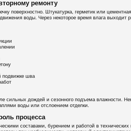
вторному ремонту
ечку поверхностно. Штукатурка, герметик или цементна
 движения воды. Через некоторое время влага выходит 
укции
влении
ы
етону
й подвижке шва
работ
ле сильных дождей и сезонного подъема влажности. Н
аплями воды или отслоением отделки.
троль процесса
ческими составами, бурением и работой в технических