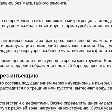
кально, без масштабного ремонта.
но со временем в них появляются микротрещины, холод
т внутрь массива, контактирует с арматурой, усиливает
очетанием нескольких факторов: повышенной влажности,
и и эксплуатации помещений ниже уровня земли. Подзем
лодцы и резервуары особенно чувствительны к фильтр
 помещения или с доступной стороны конструкции. В п
После твердения образуется плотный барьер, препятст
ерез инъекцию
го состава под давлением через инъекционные пакеры. 
расходится по трещине или пустоте, вытесняет воду, св
ответствии с дефектами. Важно определить ширину рас
ступ к рабочей зоне, нагрузку на конструкцию. Сухая у