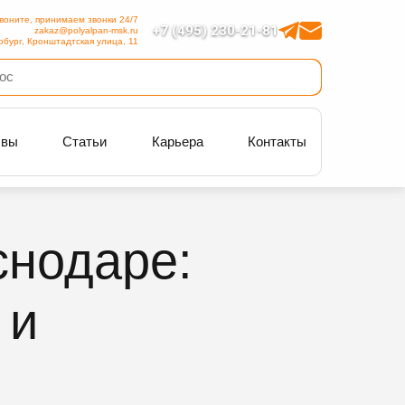
воните, принимаем звонки 24/7
+7 (495) 230-21-81
zakaz@polyalpan-msk.ru
рбург, Кронштадтская улица, 11
ывы
Статьи
Карьера
Контакты
снодаре:
 и