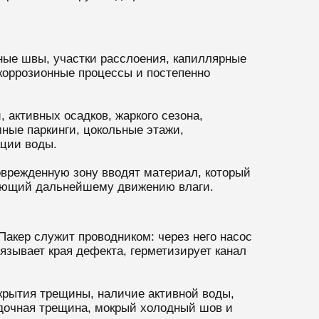
ные швы, участки расслоения, капиллярные
 коррозионные процессы и постепенно
 активных осадков, жаркого сезона,
ные паркинги, цокольные этажи,
ации воды.
оврежденную зону вводят материал, который
вующий дальнейшему движению влаги.
Пакер служит проводником: через него насос
язывает края дефекта, герметизирует канал
крытия трещины, наличие активной воды,
садочная трещина, мокрый холодный шов и