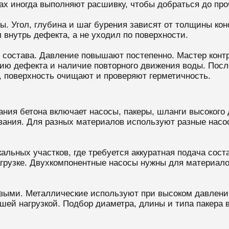
х иногда выполняют расшивку, чтобы добраться до проч
ры. Угол, глубина и шаг бурения зависят от толщины ко
 внутрь дефекта, а не уходил по поверхности.
 состава. Давление повышают постепенно. Мастер конт
кцию дефекта и наличие повторного движения воды. Пос
 поверхность очищают и проверяют герметичность.
ания бетона включает насосы, пакеры, шланги высокого
вания. Для разных материалов используют разные насо
льных участков, где требуется аккуратная подача сост
грузке. Двухкомпонентные насосы нужны для материал
выми. Металлические используют при высоком давлени
шей нагрузкой. Подбор диаметра, длины и типа пакера 