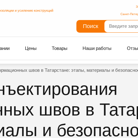
З
изоляции и усилению конструкций
Санкт-Пете
Поиск
ании
Цены
Товары
Наши работы
Отз
рмационных швов в Татарстане: этапы, материалы и безопасно
нъектирования
ных швов в Тата
иалы и безопасн