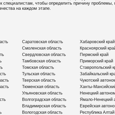
к специалистам, чтобы определить причину проблемы, 
чества на каждом этапе.
асть
Саратовская область
Хабаровский край
Смоленская область
Красноярский кра
ть
Свердловская область
Пермский край
ь
Тамбовская область
Приморский край
ть
Томская область
Ставропольский к
сть
Тульская область
Забайкальский кр
ласть
Тверская область
Чукотский автоно
ласть
Тюменская область
Ханты-Мансийски
Ульяновская область
Ненецкий автоном
сть
Волгоградская область
Ямало-Ненецкий 
Владимирская область
Еврейская автоно
ь
Вологодская область
Республика Алтай