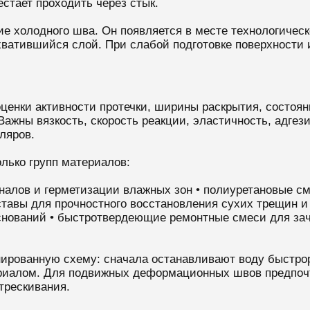
стает проходить через стык.
е холодного шва. Он появляется в месте технологическ
хватившийся слой. При слабой подготовке поверхности 
енки активности протечки, ширины раскрытия, состояни
Важны вязкость, скорость реакции, эластичность, адгези
ляров.
лько групп материалов:
аналов и герметизации влажных зон • полиуретановые см
тавы для прочностного восстановления сухих трещин и
оснований • быстротвердеющие ремонтные смеси для зач
нированную схему: сначала останавливают воду быстр
риалом. Для подвижных деформационных швов предпоч
трескивания.