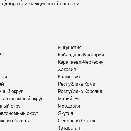
подобрать инъекционный состав и
Ингушетия
й
Кабардино-Балкария
Карачаево-Черкесия
Хакасия
рай
Калмыкия
ай
Республика Коми
мный округ
Республика Карелия
й автономный округ
Марий Эл
ный округ
Мордовия
автономный округ
Якутия
мная область
Северная Осетия
Татарстан