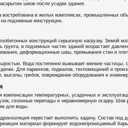
раскрытии швов после усадки здания.
га востребована в жилых комплексах, промышленных объе
 на подземные конструкции.
лезобетонных конструкций серьезную нагрузку. Зимой м
ь грунта, в подземных частях зданий возрастает давл
рования, деформационные швы, примыкания стен и пли
сыростью. Вода постепенно вымывает мелкие частицы, 
делки. Для паркингов, подвалов, техпомещений и произ
, высолы, грибок, повреждение оборудования и инжене
я
компенсации температурных, усадочных и эксплуатаци
узок, сезонные перепады и неравномерную осадку. Шов 
ом для воды.
идроизоляция перестает выполнять задачу. Состав под 
 реакции материал формирует водонепроницаемый барь