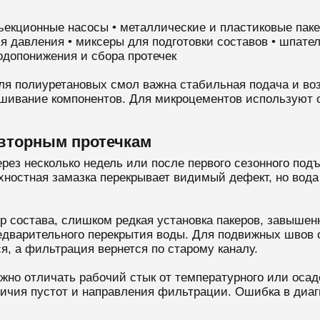
ъекционные насосы • металлические и пластиковые паке
я давления • миксеры для подготовки составов • шпате
водопонижения и сбора протечек
ля полиуретановых смол важна стабильная подача и во
ешивание компонентов. Для микроцементов используют 
овторным протечкам
рез несколько недель или после первого сезонного под
хностная замазка перекрывает видимый дефект, но вода
 состава, слишком редкая установка пакеров, завышен
редварительного перекрытия воды. Для подвижных швов
я, а фильтрация вернется по старому каналу.
жно отличать рабочий стык от температурного или осад
личия пустот и направления фильтрации. Ошибка в диаг