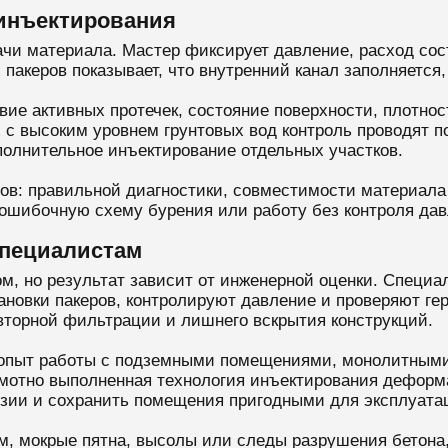
 инъектирования
ачи материала. Мастер фиксирует давление, расход сос
акеров показывает, что внутренний канал заполняется, 
ие активных протечек, состояние поверхности, плотнос
х с высоким уровнем грунтовых вод контроль проводят 
олнительное инъектирование отдельных участков.
ров: правильной диагностики, совместимости материала
 ошибочную схему бурения или работу без контроля дав
специалистам
, но результат зависит от инженерной оценки. Специа
новки пакеров, контролируют давление и проверяют ге
торной фильтрации и лишнего вскрытия конструкций.
 опыт работы с подземными помещениями, монолитными
мотно выполненная технология инъектирования деформ
озии и сохранить помещения пригодными для эксплуата
ам, мокрые пятна, высолы или следы разрушения бетона