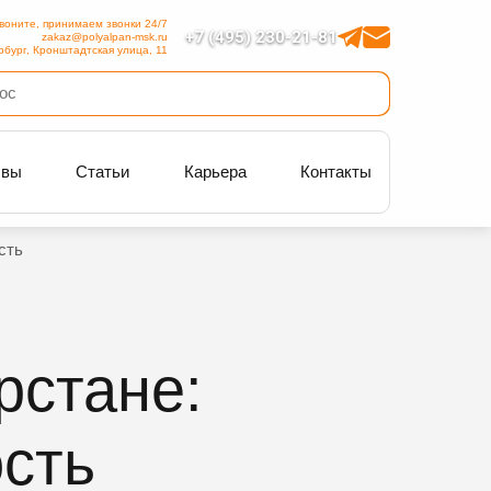
воните, принимаем звонки 24/7
+7 (495) 230-21-81
zakaz@polyalpan-msk.ru
рбург, Кронштадтская улица, 11
ывы
Статьи
Карьера
Контакты
сть
рстане:
ость