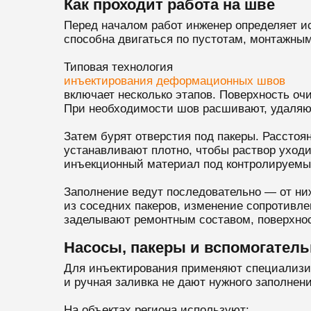
Как проходит работа на шве
Перед началом работ инженер определяет ис
способна двигаться по пустотам, монтажны
Типовая технология
инъектирования деформационных швов
включает несколько этапов. Поверхность оч
При необходимости шов расшивают, удаляют
Затем бурят отверстия под пакеры. Расстоя
устанавливают плотно, чтобы раствор уходи
инъекционный материал под контролируемы
Заполнение ведут последовательно — от ниж
из соседних пакеров, изменение сопротивл
заделывают ремонтным составом, поверхнос
Насосы, пакеры и вспомогател
Для инъектирования применяют специализир
и ручная заливка не дают нужного заполнени
На объектах региона используют: