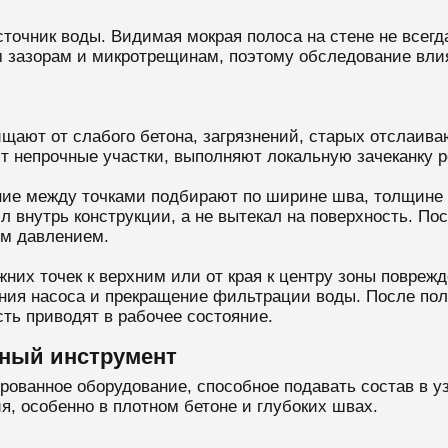
точник воды. Видимая мокрая полоса на стене не всегда
м зазорам и микротрещинам, поэтому обследование влия
ищают от слабого бетона, загрязнений, старых отслаи
 непрочные участки, выполняют локальную зачеканку 
ние между точками подбирают по ширине шва, толщине 
л внутрь конструкции, а не вытекал на поверхность. По
м давлением.
них точек к верхним или от края к центру зоны повреж
ения насоса и прекращение фильтрации воды. После по
ть приводят в рабочее состояние.
ьный инструмент
ованное оборудование, способное подавать состав в у
я, особенно в плотном бетоне и глубоких швах.