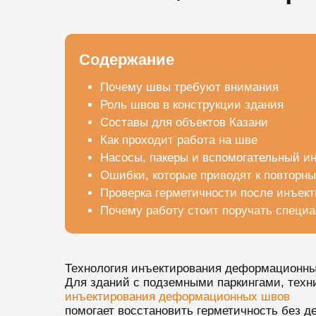
Содержание
Почему швы требуют внимания
Роль швов в конструкции здания
Составы для объектов Казани
Как проходит работа на шве
Насосы, пакеры и вспомогательный и
Ошибки, которые приводят к повторн
Проверка герметичности после инъек
Почему работу стоит поручать специ
Технология инъектирования деформационных
Для зданий с подземными паркингами, тех
инъектирования деформационных швов
помогает восстановить герметичность без д