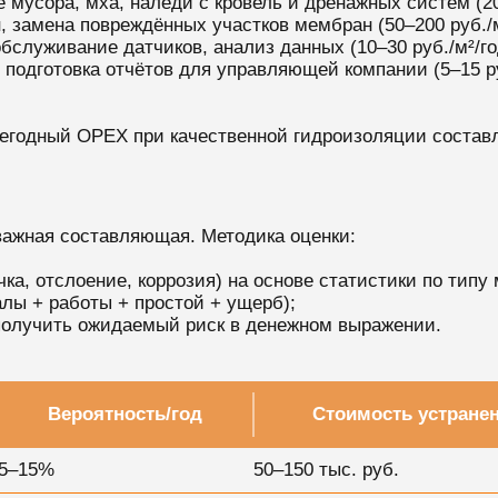
мусора, мха, наледи с кровель и дренажных систем (20–
 замена повреждённых участков мембран (50–200 руб./м
бслуживание датчиков, анализ данных (10–30 руб./м²/го
подготовка отчётов для управляющей компании (5–15 руб
жегодный OPEX при качественной гидроизоляции составл
важная составляющая. Методика оценки:
ка, отслоение, коррозия) на основе статистики по типу
лы + работы + простой + ущерб);
получить ожидаемый риск в денежном выражении.
Вероятность/год
Стоимость устране
5–15%
50–150 тыс. руб.