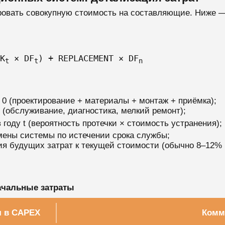
ровать совокупную стоимость на составляющие. Ниже 
K
× DF
) + REPLACEMENT × DF
t
t
n
0 (проектирование + материалы + монтаж + приёмка);
(обслуживание, диагностика, мелкий ремонт);
оду t (вероятность протечки × стоимость устранения);
ены системы по истечении срока службы;
я будущих затрат к текущей стоимости (обычно 8–12% 
ачальные затраты
я в CAPEX
Комм