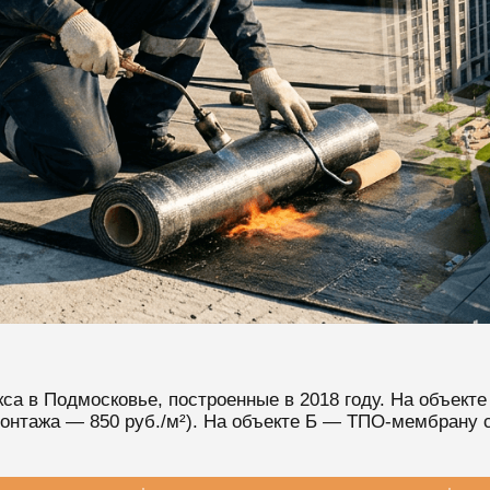
кса в Подмосковье, построенные в 2018 году. На объек
тажа — 850 руб./м²). На объекте Б — ТПО-мембрану с г