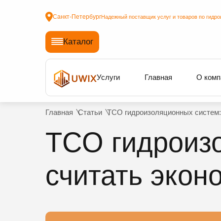
Санкт-Петербург
Надежный поставщик услуг и товаров по гидро
Каталог
Услуги
Главная
О комп
Главная
Статьи
TCO гидроизоляционных систем: 
TCO гидроизо
считать экон