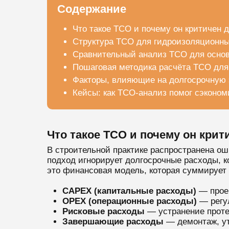
Содержание
Что такое TCO и почему он критичен 
Структура TCO для гидроизоляционны
Сравнительный анализ TCO для осно
Пошаговая методика расчёта TCO для
Факторы, влияющие на долгосрочную 
Кейсы: как TCO-анализ помог сэконом
Что такое TCO и почему он кри
В строительной практике распространена о
подход игнорирует долгосрочные расходы, 
это финансовая модель, которая суммирует 
CAPEX (капитальные расходы)
— проек
OPEX (операционные расходы)
— регул
Рисковые расходы
— устранение проте
Завершающие расходы
— демонтаж, ут