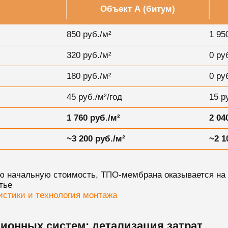
Объект А (битум)
850 руб./м²
1 95
320 руб./м²
0 ру
180 руб./м²
0 ру
45 руб./м²/год
15 р
1 760 руб./м²
2 04
~3 200 руб./м²
~2 1
ую начальную стоимость, ТПО-мембрана оказывается на 
тье
истики и технология монтажа
ионных систем: детализация затрат