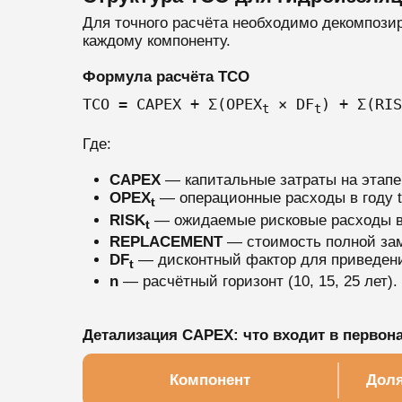
Для точного расчёта необходимо декомпози
каждому компоненту.
Формула расчёта TCO
TCO = CAPEX + Σ(OPEX
× DF
) + Σ(RIS
t
t
Где:
CAPEX
— капитальные затраты на этапе 
OPEX
— операционные расходы в году t 
t
RISK
— ожидаемые рисковые расходы в г
t
REPLACEMENT
— стоимость полной зам
DF
— дисконтный фактор для приведени
t
n
— расчётный горизонт (10, 15, 25 лет).
Детализация CAPEX: что входит в первон
Компонент
Дол