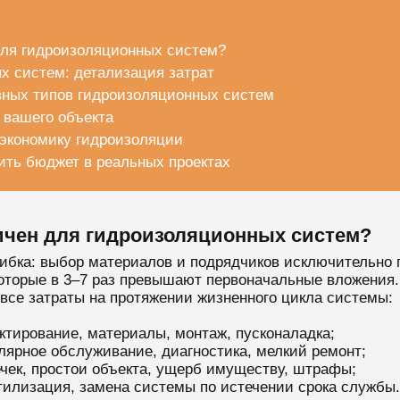
для гидроизоляционных систем?
х систем: детализация затрат
вных типов гидроизоляционных систем
 вашего объекта
экономику гидроизоляции
ить бюджет в реальных проектах
тичен для гидроизоляционных систем?
шибка: выбор материалов и подрядчиков исключительно 
которые в 3–7 раз превышают первоначальные вложения
все затраты на протяжении жизненного цикла системы:
тирование, материалы, монтаж, пусконаладка;
ярное обслуживание, диагностика, мелкий ремонт;
чек, простои объекта, ущерб имуществу, штрафы;
илизация, замена системы по истечении срока службы.