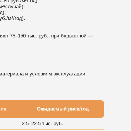
80 руб./м²/год);
²/случай);
д);
./м²/год).
яет 75–150 тыс. руб., при бюджетной —
 материала и условиям эксплуатации;
ния
Ожидаемый риск/год
2.5–22.5 тыс. руб.