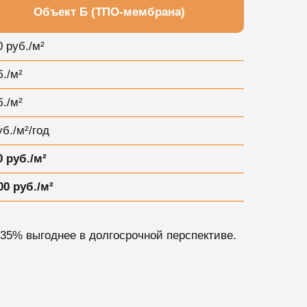
Объект Б (ТПО-мембрана)
0 руб./м²
б./м²
б./м²
уб./м²/год
0 руб./м²
00 руб./м²
35% выгоднее в долгосрочной перспективе.