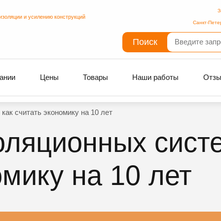
З
изоляции и усилению конструкций
Санкт-Пете
Поиск
ании
Цены
Товары
Наши работы
Отз
как считать экономику на 10 лет
ляционных систе
омику на 10 лет