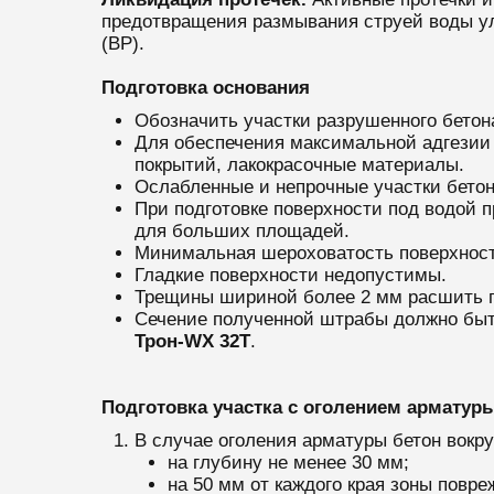
предотвращения размывания струей воды ул
(ВР).
Подготовка основания
Обозначить участки разрушенного бето
Для обеспечения максимальной адгезии у
покрытий, лакокрасочные материалы.
Ослабленные и непрочные участки бетон
При подготовке поверхности под водой 
для больших площадей.
Минимальная шероховатость поверхност
Гладкие поверхности недопустимы.
Трещины шириной более 2 мм расшить п
Сечение полученной штрабы должно быт
Т
рон-WX 32T
.
Подготовка участка с оголением арматур
В случае оголения арматуры бетон вокру
на глубину не менее 30 мм;
на 50 мм от каждого края зоны повре