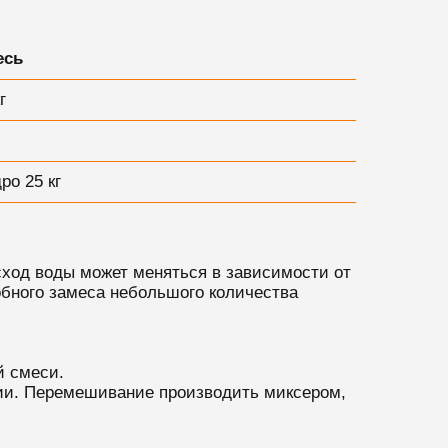
есь
г
ро 25 кг
сход воды может меняться в зависимости от
обного замеса небольшого количества
й смеси.
ции. Перемешивание производить миксером,