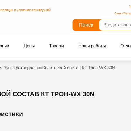
З
изоляции и усилению конструкций
Санкт-Пете
Поиск
ании
Цены
Товары
Наши работы
Отз
я
Быстротвердеющий литьевой состав КТ Трон-WX 30N
Й СОСТАВ КТ ТРОН-WX 30N
ристики