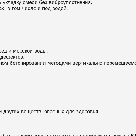
 укладку смеси без виброуплотнения.
х, в том числе и под водой.
ред и морской воды.
 дефектов.
ном бетонировании методами вертикально перемещаемой
и других веществ, опасных для здоровья.
и фильтрацию воды устранить при помощи материала
К