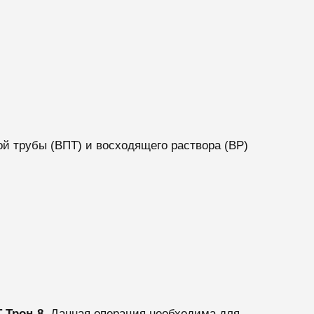
 трубы (ВПТ) и восходящего раствора (ВР)
Т Трон-8
.
Данная операция необходима для