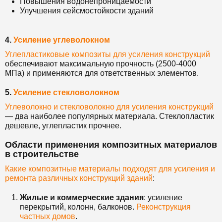
Повышения водонепроницаемости
Улучшения сейсмостойкости зданий
4.
Усиление углеволокном
Углепластиковые композиты для усиления конструкций
обеспечивают максимальную прочность (2500-4000
МПа) и применяются для ответственных элементов.
5.
Усиление стекловолокном
Углеволокно и стекловолокно для усиления конструкций
— два наиболее популярных материала. Стеклопластик
дешевле, углепластик прочнее.
Области применения композитных материалов
в строительстве
Какие композитные материалы подходят для усиления и
ремонта различных конструкций зданий
:
Жилые и коммерческие здания
: усиление
перекрытий, колонн, балконов.
Реконструкция
частных домов
.