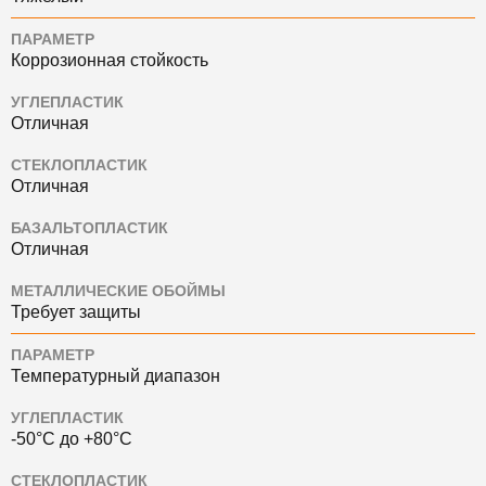
ПАРАМЕТР
Коррозионная стойкость
УГЛЕПЛАСТИК
Отличная
СТЕКЛОПЛАСТИК
Отличная
БАЗАЛЬТОПЛАСТИК
Отличная
МЕТАЛЛИЧЕСКИЕ ОБОЙМЫ
Требует защиты
ПАРАМЕТР
Температурный диапазон
УГЛЕПЛАСТИК
-50°C до +80°C
СТЕКЛОПЛАСТИК