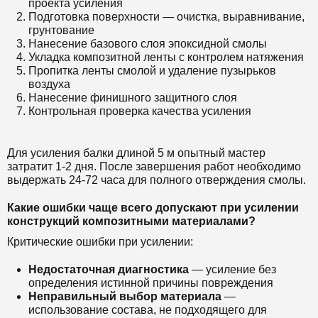
проекта усиления
Подготовка поверхности — очистка, выравнивание,
грунтование
Нанесение базового слоя эпоксидной смолы
Укладка композитной ленты с контролем натяжения
Пропитка ленты смолой и удаление пузырьков
воздуха
Нанесение финишного защитного слоя
Контрольная проверка качества усиления
Для усиления балки длиной 5 м опытный мастер
затратит 1-2 дня. После завершения работ необходимо
выдержать 24-72 часа для полного отверждения смолы.
Какие ошибки чаще всего допускают при усилении
конструкций композитными материалами?
Критические ошибки при усилении:
Недостаточная диагностика
— усиление без
определения истинной причины повреждения
Неправильный выбор материала
—
использование состава, не подходящего для