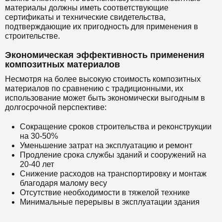
материалы должны иметь соответствующие
сертификаты и технические свидетельства,
подтверждающие их пригодность для применения в
строительстве.
Экономическая эффективность применения
композитных материалов
Несмотря на более высокую стоимость композитных
материалов по сравнению с традиционными, их
использование может быть экономически выгодным в
долгосрочной перспективе:
Сокращение сроков строительства и реконструкции
на 30-50%
Уменьшение затрат на эксплуатацию и ремонт
Продление срока службы зданий и сооружений на
20-40 лет
Снижение расходов на транспортировку и монтаж
благодаря малому весу
Отсутствие необходимости в тяжелой технике
Минимальные перерывы в эксплуатации здания