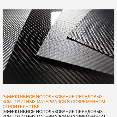
ЭФФЕКТИВНОЕ ИСПОЛЬЗОВАНИЕ ПЕРЕДОВЫХ
КОМПОЗИТНЫХ МАТЕРИАЛОВ В СОВРЕМЕННОМ
СТРОИТЕЛЬСТВЕ
ЭФФЕКТИВНОЕ ИСПОЛЬЗОВАНИЕ ПЕРЕДОВЫХ
КОМПОЗИТНЫХ МАТЕРИАЛОВ В СОВРЕМЕННОМ