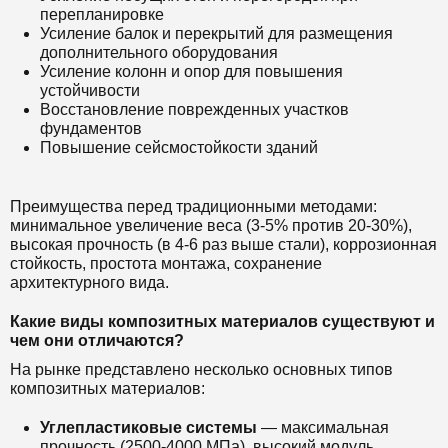
перепланировке
Усиление балок и перекрытий для размещения
дополнительного оборудования
Усиление колонн и опор для повышения
устойчивости
Восстановление поврежденных участков
фундаментов
Повышение сейсмостойкости зданий
Преимущества перед традиционными методами:
минимальное увеличение веса (3-5% против 20-30%),
высокая прочность (в 4-6 раз выше стали), коррозионная
стойкость, простота монтажа, сохранение
архитектурного вида.
Какие виды композитных материалов существуют и
чем они отличаются?
На рынке представлено несколько основных типов
композитных материалов:
Углепластиковые системы
— максимальная
прочность (2500-4000 МПа), высокий модуль