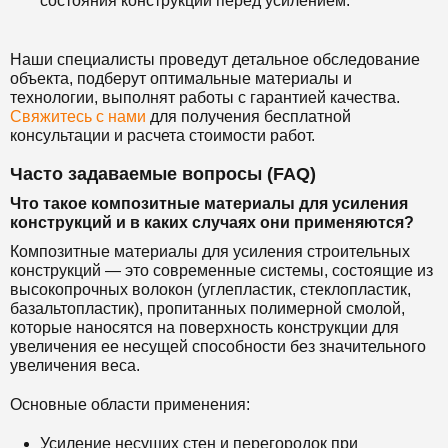
состояния конструкций перед усилением.
Наши специалисты проведут детальное обследование
объекта, подберут оптимальные материалы и
технологии, выполнят работы с гарантией качества.
Свяжитесь с нами
для получения бесплатной
консультации и расчета стоимости работ.
Часто задаваемые вопросы (FAQ)
Что такое композитные материалы для усиления
конструкций и в каких случаях они применяются?
Композитные материалы для усиления строительных
конструкций — это современные системы, состоящие из
высокопрочных волокон (углепластик, стеклопластик,
базальтопластик), пропитанных полимерной смолой,
которые наносятся на поверхность конструкции для
увеличения ее несущей способности без значительного
увеличения веса.
Основные области применения:
Усиление несущих стен и перегородок при