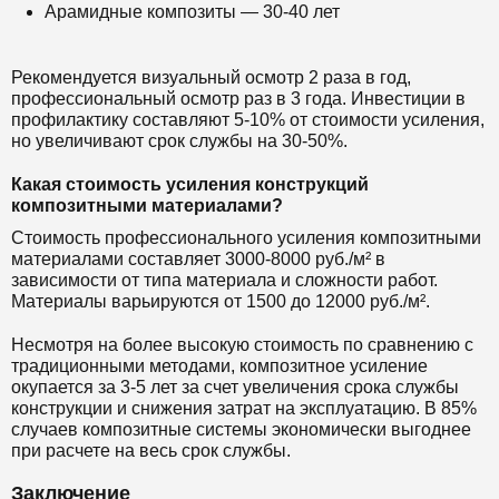
Арамидные композиты — 30-40 лет
Рекомендуется визуальный осмотр 2 раза в год,
профессиональный осмотр раз в 3 года. Инвестиции в
профилактику составляют 5-10% от стоимости усиления,
но увеличивают срок службы на 30-50%.
Какая стоимость усиления конструкций
композитными материалами?
Стоимость профессионального усиления композитными
материалами составляет 3000-8000 руб./м² в
зависимости от типа материала и сложности работ.
Материалы варьируются от 1500 до 12000 руб./м².
Несмотря на более высокую стоимость по сравнению с
традиционными методами, композитное усиление
окупается за 3-5 лет за счет увеличения срока службы
конструкции и снижения затрат на эксплуатацию. В 85%
случаев композитные системы экономически выгоднее
при расчете на весь срок службы.
Заключение