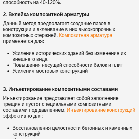
способность на 40-120%.
2. Вклейка композитной арматуры
Данный метод предполагает создание пазов в
конструкции и вклеивание в них высокопрочных
композитных стержней.
Композитная арматура
применяется для:
Усиления исторических зданий без изменения их
внешнего вида
Повышения несущей способности балок и плит
Усиления мостовых конструкций
3. Инъектирование композитными составами
Инъектирование представляет собой заполнение
трещин и пустот специальными композитными
составами под давлением.
Инъектирование конструкций
эффективно для:
Восстановления целостности бетонных и каменных
конструкций