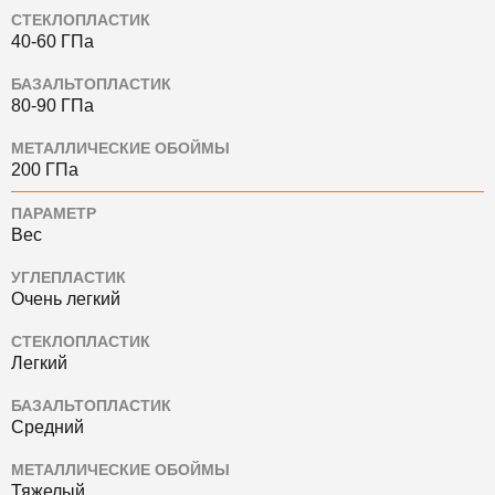
СТЕКЛОПЛАСТИК
40-60 ГПа
БАЗАЛЬТОПЛАСТИК
80-90 ГПа
МЕТАЛЛИЧЕСКИЕ ОБОЙМЫ
200 ГПа
ПАРАМЕТР
Вес
УГЛЕПЛАСТИК
Очень легкий
СТЕКЛОПЛАСТИК
Легкий
БАЗАЛЬТОПЛАСТИК
Средний
МЕТАЛЛИЧЕСКИЕ ОБОЙМЫ
Тяжелый