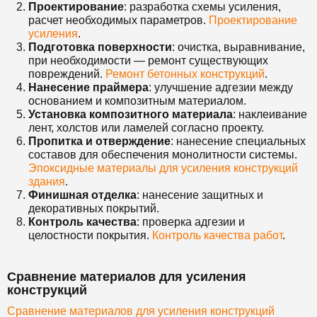
Проектирование
: разработка схемы усиления,
расчет необходимых параметров.
Проектирование
усиления
.
Подготовка поверхности
: очистка, выравнивание,
при необходимости — ремонт существующих
повреждений.
Ремонт бетонных конструкций
.
Нанесение праймера
: улучшение адгезии между
основанием и композитным материалом.
Установка композитного материала
: наклеивание
лент, холстов или ламелей согласно проекту.
Пропитка и отверждение
: нанесение специальных
составов для обеспечения монолитности системы.
Эпоксидные материалы для усиления конструкций
здания
.
Финишная отделка
: нанесение защитных и
декоративных покрытий.
Контроль качества
: проверка адгезии и
целостности покрытия.
Контроль качества работ
.
Сравнение материалов для усиления
конструкций
Сравнение материалов для усиления конструкций