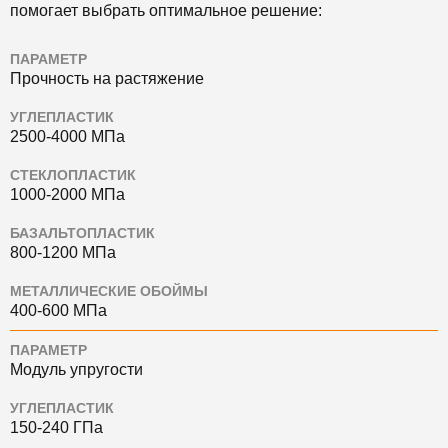
помогает выбрать оптимальное решение:
ПАРАМЕТР
Прочность на растяжение
УГЛЕПЛАСТИК
2500-4000 МПа
СТЕКЛОПЛАСТИК
1000-2000 МПа
БАЗАЛЬТОПЛАСТИК
800-1200 МПа
МЕТАЛЛИЧЕСКИЕ ОБОЙМЫ
400-600 МПа
ПАРАМЕТР
Модуль упругости
УГЛЕПЛАСТИК
150-240 ГПа