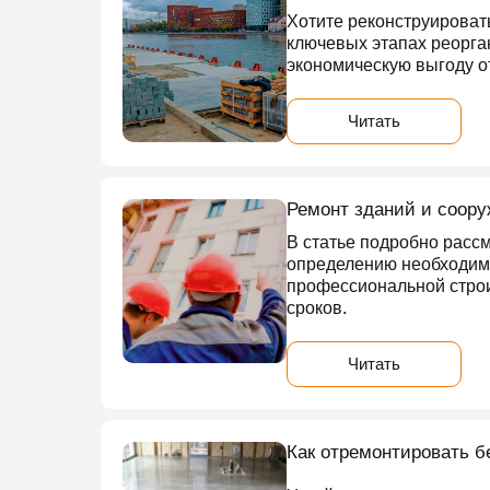
Хотите реконструироват
ключевых этапах реорга
экономическую выгоду о
Читать
Ремонт зданий и сооруж
В статье подробно расс
определению необходимо
профессиональной строи
сроков.
Читать
Как отремонтировать б