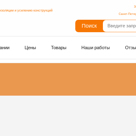
З
изоляции и усилению конструкций
Санкт-Пете
Поиск
ании
Цены
Товары
Наши работы
Отз