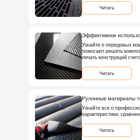
Читать
Эффективное использо
Узнайте о передовых ко
помогают решить композ
печать конструкций счи
Читать
Рулонные материалы те
Узнайте все о професси
характеристики, сравне
Читать