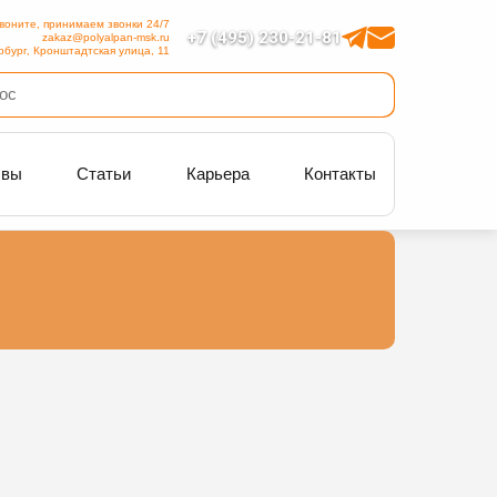
воните, принимаем звонки 24/7
+7 (495) 230-21-81
zakaz@polyalpan-msk.ru
рбург, Кронштадтская улица, 11
ывы
Статьи
Карьера
Контакты