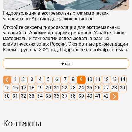
Гидроизоляция в экстремальных климатических
условиях: от Арктики до жарких регионов
Откройте секреты гидроизоляции для экстремальных
условий: от Арктики до жарких регионов. Узнайте, какие
материалы и технологии использовать в разных
климатических зонах России. Экспертные рекомендации
Ювикс Групп на 2025 год. Подробнее на polyalpan-msk.ru
Читать
1
2
3
4
5
6
7
8
9
10
11
12
13
14
15
16
17
18
19
20
21
22
23
24
25
26
27
28
29
30
31
32
33
34
35
36
37
38
39
40
41
42
Контакты