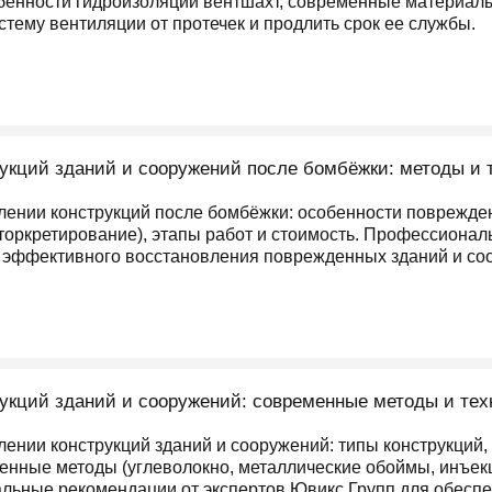
бенности гидроизоляции вентшахт, современные материалы
истему вентиляции от протечек и продлить срок ее службы.
укций зданий и сооружений после бомбёжки: методы и 
влении конструкций после бомбёжки: особенности поврежде
торкретирование), этапы работ и стоимость. Профессиона
и эффективного восстановления поврежденных зданий и со
укций зданий и сооружений: современные методы и тех
лении конструкций зданий и сооружений: типы конструкций
енные методы (углеволокно, металлические обоймы, инъекц
льные рекомендации от экспертов Ювикс Групп для обеспе