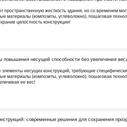
 пространственную жесткость здания, но со временем могут
е материалы (композиты, углеволокно), пошаговая технолог
охранив целостность конструкции!
ы повышения несущей способности без увеличения веса
элементы несущих конструкций, требующие специфических
е материалы (композиты, углеволокно), пошаговая технолог
еличивая ее вес!
нструкций: современные решения для сохранения прозр