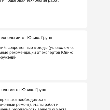
 и пошаговая технология работ.
технологии от Ювикс Групп
ний, современные методы (углеволокно,
льные рекомендации от экспертов Ювикс
оружений.
нологии от Ювикс Групп
, признаки необходимости
ионный ремонт), этапы работ и
чения безопасности вашего объекта.