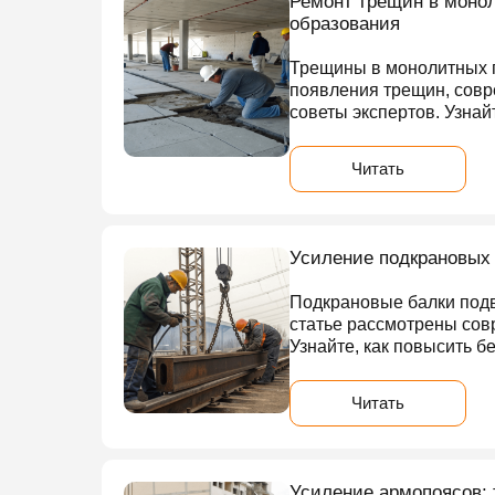
Ремонт трещин в монол
образования
Трещины в монолитных п
появления трещин, совр
советы экспертов. Узнай
Читать
Усиление подкрановых
Подкрановые балки подв
статье рассмотрены сов
Узнайте, как повысить б
Читать
Усиление армопоясов: 