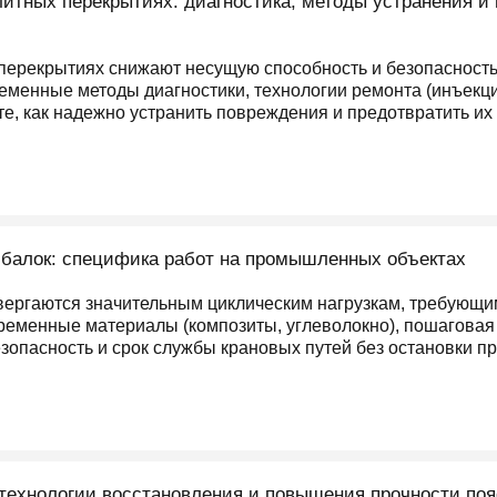
итных перекрытиях: диагностика, методы устранения и
ерекрытиях снижают несущую способность и безопасность
еменные методы диагностики, технологии ремонта (инъекци
те, как надежно устранить повреждения и предотвратить их
 балок: специфика работ на промышленных объектах
ергаются значительным циклическим нагрузкам, требующи
ременные материалы (композиты, углеволокно), пошаговая 
езопасность и срок службы крановых путей без остановки п
технологии восстановления и повышения прочности поя