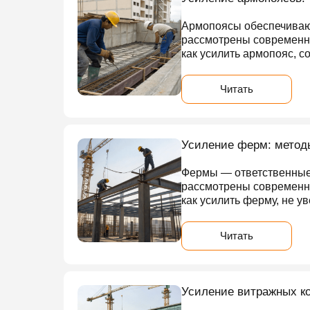
Армопоясы обеспечивают
рассмотрены современны
как усилить армопояс, с
Читать
Усиление ферм: метод
Фермы — ответственные 
рассмотрены современны
как усилить ферму, не ув
Читать
Усиление витражных ко