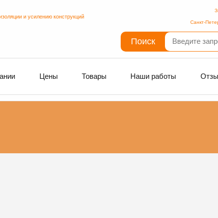
З
изоляции и усилению конструкций
Санкт-Пете
Поиск
ании
Цены
Товары
Наши работы
Отз