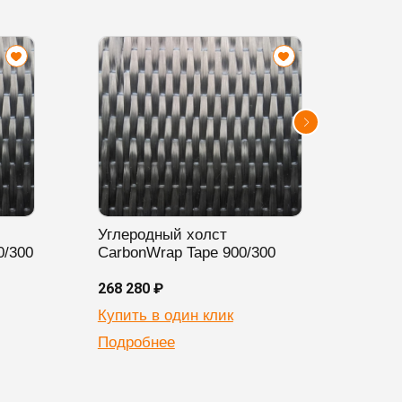
Углеродный холст
Угле
0/300
CarbonWrap Tape 900/300
Carb
268 280 ₽
198 2
Купить в один клик
Купи
Подробнее
Подр