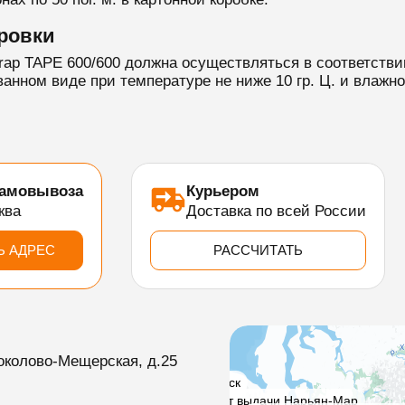
ровки
rap TAPE 600/600 должна осуществляться в соответстви
нном виде при температуре не ниже 10 гр. Ц. и влажн
самовывоза
Курьером
ква
Доставка по всей России
Ь АДРЕС
РАССЧИТАТЬ
околово-Мещерская, д.25