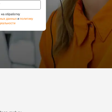
 на обработку
ных данных
и
политику
иальности