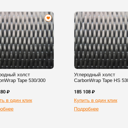
родный холст
Углеродный холст
onWrap Tape 530/300
CarbonWrap Tape HS 53
280 ₽
185 108 ₽
ть в один клик
Купить в один клик
обнее
Подробнее