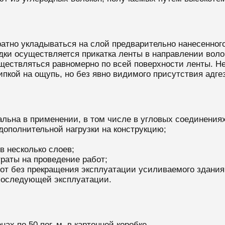
ратно укладываться на слой предварительно нанесенного
дки осуществляется прикатка ленты в направлении волок
ществляться равномерно по всей поверхности ленты. Не
ипкой на ощупь, но без явно видимого присутствия адг
ьна в применении, в том числе в угловых соединениях,
 дополнительной нагрузки на конструкцию;
в несколько слоев;
раты на проведение работ;
от без прекращения эксплуатации усиливаемого здания
 последующей эксплуатации.
ах по 50 пог. м. в картонной коробке.