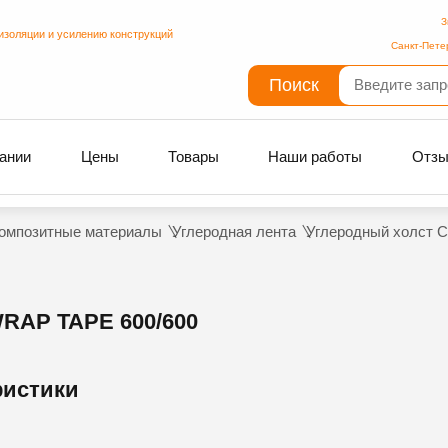
З
изоляции и усилению конструкций
Санкт-Пете
Поиск
ании
Цены
Товары
Наши работы
Отз
омпозитные материалы
Углеродная лента
Углеродный холст C
AP TAPE 600/600
ристики