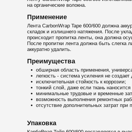
на органические волокна.
Применение
Лента CarbonWrap Tape 600/600 должна акку
складок и излишнего натяжения. После укла
происходит пропитка ленты, она должна осу
После пропитки лента должна быть слегка л
аккуратно удалить.
Преимущества
обширная область применения, универсал
легкость - система усиления не создает
исключительная стойкость к коррозии;
тонкий слой, даже если ткань наносится 
минимальные трудовые и временные зат
возможность выполнения ремонтных раб
отсутствие дополнительных затрат при
Упаковка
КарбоВрап Тейп 600/600 поставляется в рулон