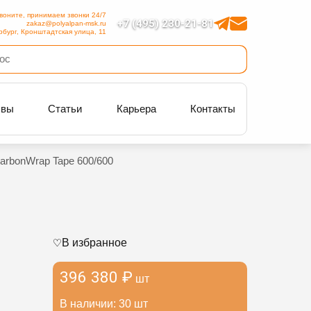
воните, принимаем звонки 24/7
+7 (495) 230-21-81
zakaz@polyalpan-msk.ru
рбург, Кронштадтская улица, 11
ывы
Статьи
Карьера
Контакты
arbonWrap Tape 600/600
В избранное
396 380 ₽
шт
В наличии: 30 шт