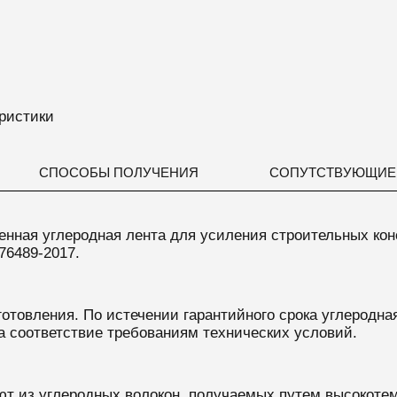
ристики
СПОСОБЫ ПОЛУЧЕНИЯ
СОПУТСТВУЮЩИЕ
енная
углеродная лента
для
усиления строительных кон
76489-2017.
готовления. По истечении гарантийного срока углеродна
а соответствие требованиям технических условий.
ют из
углеродных волокон, получаемых путем высокотем