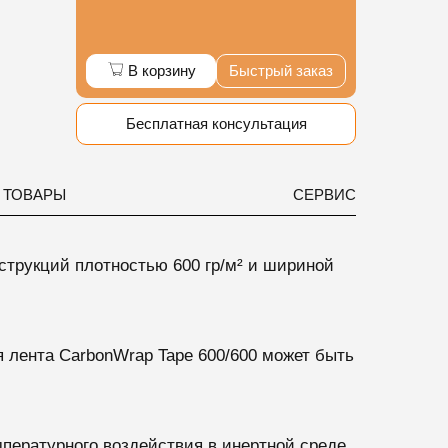
В корзину
Быстрый заказ
Бесплатная консультация
 ТОВАРЫ
СЕРВИС
струкций
плотностью 600 гр/м² и шириной
я лента CarbonWrap Tape 600/600 может быть
пературного воздействия в инертной среде