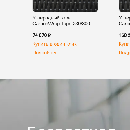
Углеродный холст
Угле
CarbonWrap Tape 230/300
Carb
74 870 ₽
168 
Купить в один клик
Купи
Подробнее
Подр