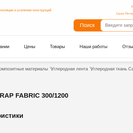
З
изоляции и усилению конструкций
Санкт-Пете
Поиск
ании
Цены
Товары
Наши работы
Отз
омпозитные материалы
Углеродная лента
Углеродная ткань Ca
P FABRIC 300/1200
ристики