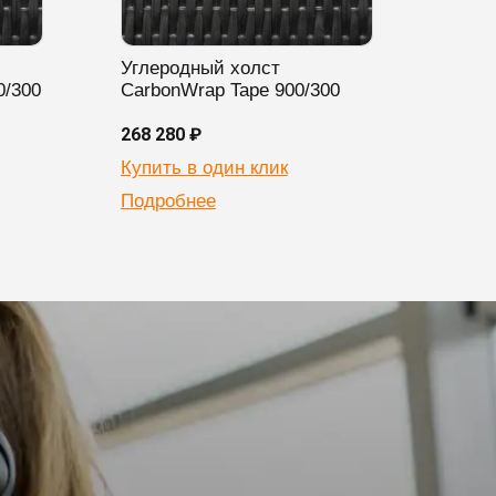
Углеродный холст
Угле
0/300
CarbonWrap Tape 900/300
Carb
268 280 ₽
396 3
Купить в один клик
Купи
Подробнее
Подр