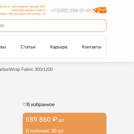
воните, принимаем звонки 24/7
+7 (495) 230-21-81
zakaz@polyalpan-msk.ru
рбург, Кронштадтская улица, 11
ывы
Статьи
Карьера
Контакты
rbonWrap Fabric 300/1200
В избранное
689 860 ₽
шт
В наличии: 30 шт