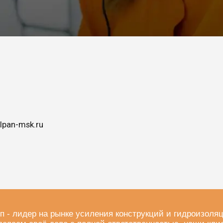
lpan-msk.ru
п - лидер на рынке усиления конструкций и гидроизоля