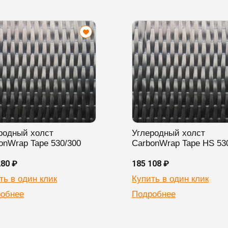
родный холст
Углеродный холст
onWrap Tape 530/300
CarbonWrap Tape HS 53
280 ₽
185 108 ₽
ть в один клик
Купить в один клик
обнее
Подробнее