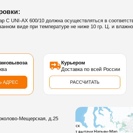
ровки:
p C UNI-AX 600/10 должна осуществляться в соответст
нном виде при температуре не ниже 10 гр. Ц. и влажн
самовывоза
Курьером
ква
Доставка по всей России
Ь АДРЕС
РАССЧИТАТЬ
околово-Мещерская, д.25