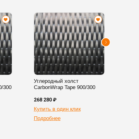
Углеродный холст
Угле
0/300
CarbonWrap Tape 900/300
Carb
268 280 ₽
396 3
Купить в один клик
Купи
Подробнее
Подр