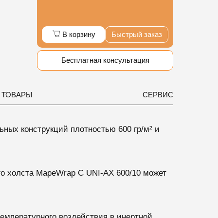
В корзину
Быстрый заказ
Бесплатная консультация
 ТОВАРЫ
СЕРВИС
ьных конструкций
плотностью 600 гр/м² и
го холста
MapeWrap C UNI-AX 600/10 может
емпературного воздействия в инертной