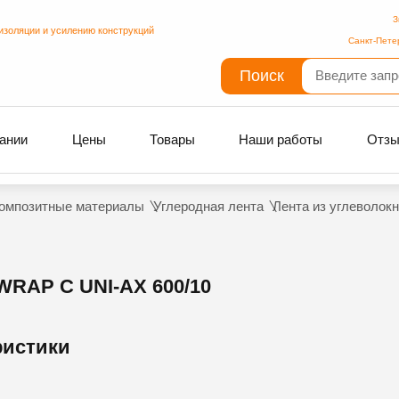
З
изоляции и усилению конструкций
Санкт-Пете
Поиск
ании
Цены
Товары
Наши работы
Отз
омпозитные материалы
Углеродная лента
Лента из углеволок
AP C UNI-AX 600/10
ристики