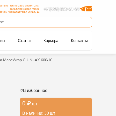
воните, принимаем звонки 24/7
+7 (495) 230-21-81
zakaz@polyalpan-msk.ru
рбург, Кронштадтская улица, 11
ывы
Статьи
Карьера
Контакты
на MapeWrap C UNI-AX 600/10
В избранное
0 ₽
шт
В наличии: 30 шт