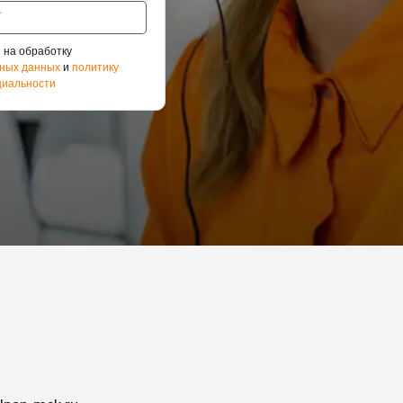
 на обработку
ных данных
и
политику
иальности