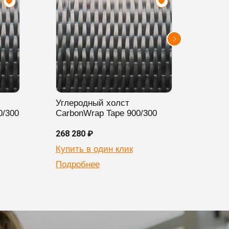
Углеродный холст
Угле
0/300
CarbonWrap Tape 900/300
Carb
268 280 ₽
396 3
Купить в один клик
Купи
Подробнее
Подр