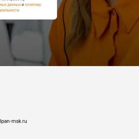
ных данных
и
политику
иальности
lpan-msk.ru