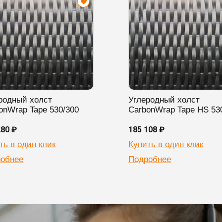
родный холст
Углеродный холст
onWrap Tape 530/300
CarbonWrap Tape HS 53
280 ₽
185 108 ₽
ть в один клик
Купить в один клик
обнее
Подробнее