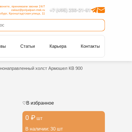
воните, принимаем звонки 24/7
+7 (495) 230-21-81
zakaz@polyalpan-msk.ru
рбург, Кронштадтская улица, 11
ывы
Статьи
Карьера
Контакты
днонаправленный холст Армошел КВ 900
В избранное
0 ₽
шт
В наличии: 30 шт